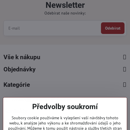
Newsletter
Odebírat naše novinky:
Odebírat
Vše k nákupu
Objednávky
Kategórie
Facebook
Instagram
Pinterest
Předvolby soukromí
Kontakty
Soubory cookie používáme k vylepšení vaší návštěvy tohoto
+421 919 060 751
webu, k analýze jeho výkonu a ke shromažďování údajů o jeho
používání. Můžeme k tomu použít nástroje a služby třetích stran
Pondělí - Pátek : 09:00 - 15:00 hod.