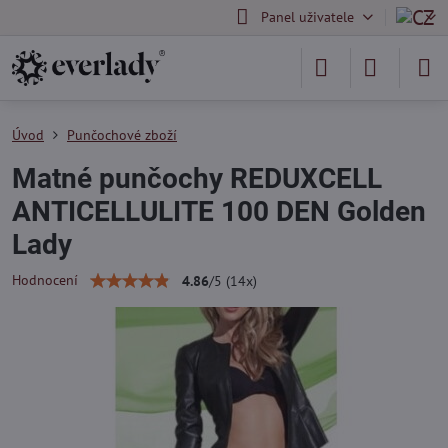
Panel uživatele
Úvod
Punčochové zboží
Matné punčochy REDUXCELL
ANTICELLULITE 100 DEN Golden
Lady
Hodnocení
4.86
/
5
(
14
x)