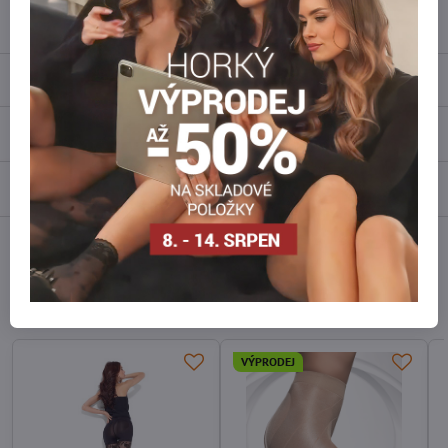
info​@everlady​.eu
Popis
Recenze
0
Diskuse
0
Facebook
Twitter
Bluesky
Pinterest
Reddit
LinkedIn
WhatsApp
E-
mail
Alternativní produkty
VÝPRODEJ