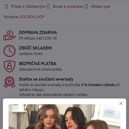
Přidat k Oblíbeným
Dotaz k produktu
Hlídací pes
Výrobce:
GOLDEN LADY
DOPRAVA ZDARMA
Při nákupu nad 1190,- Kč
ZBOŽÍ SKLADEM
zasíláme ihned
BEZPEČNÁ PLATBA
Zabezpečené online platby
Staňte se součástí everlady
Staňte se součástí everlady a využívejte
5 % členskou výhodu
při
každém nákupu.
Výhoda se vám automaticky uplatní v košíku.
Máte zájem o více kusů ?
Kontaktujte nás na mail, zboží pro Vás doskladníme!