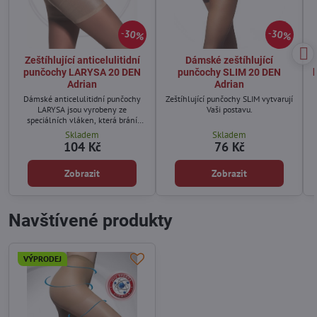
30%
30%
Zeštíhlující anticelulitidní
Dámské zeštíhlující
punčochy LARYSA 20 DEN
punčochy SLIM 20 DEN
Adrian
Adrian
Dámské anticelulitidní punčochy
Zeštíhlující punčochy SLIM vytvarují
LARYSA jsou vyrobeny ze
Vaši postavu.
speciálních vláken, která brání
tvorbě celulitidy.
Skladem
Skladem
104 Kč
76 Kč
Zobrazit
Zobrazit
Navštívené produkty
VÝPRODEJ