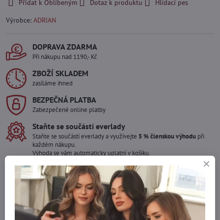
Přidat k Oblíbeným
Dotaz k produktu
Hlídací pes
Výrobce:
ADRIAN
DOPRAVA ZDARMA
Při nákupu nad 1190,- Kč
ZBOŽÍ SKLADEM
zasíláme ihned
BEZPEČNÁ PLATBA
Zabezpečené online platby
Staňte se součástí everlady
Staňte se součástí everlady a využívejte
5 % členskou výhodu
při
každém nákupu.
Výhoda se vám automaticky uplatní v košíku.
Máte zájem o více kusů ?
Kontaktujte nás na mail, zboží pro Vás doskladníme!
info​@everlady​.eu