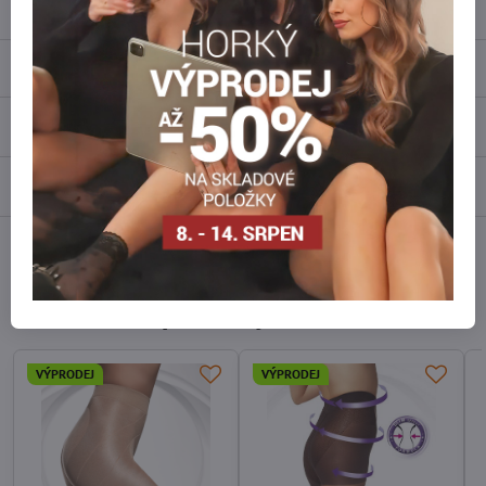
Popis
Recenze
0
Diskuse
0
Facebook
Twitter
Bluesky
Pinterest
Reddit
LinkedIn
WhatsApp
E-
mail
Alternativní produkty
VÝPRODEJ
VÝPRODEJ