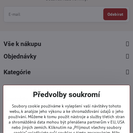
Odebírat
Vše k nákupu
Objednávky
Kategórie
Facebook
Instagram
Pinterest
Předvolby soukromí
Kontakty
Soubory cookie používáme k vylepšení vaší návštěvy tohoto
+421 919 060 751
webu, k analýze jeho výkonu a ke shromažďování údajů o jeho
používání. Můžeme k tomu použít nástroje a služby třetích stran
Pondělí - Pátek : 09:00 - 15:00 hod.
a shromážděná data mohou být přenášena partnerům v EU, USA
info​@everlady​.eu
nebo jiných zemích. Kliknutím na „Přijmout všechny soubory
Non stop ( 24/7 )
cookie“ vyjadřujete svůj souhlas s tímto zpracováním. Níže