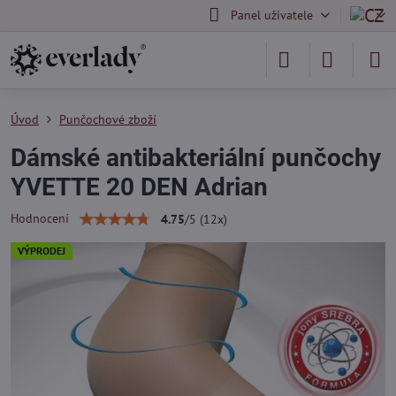
Panel uživatele
Úvod
Punčochové zboží
Dámské antibakteriální punčochy
YVETTE 20 DEN Adrian
Hodnocení
4.75
/
5
(
12
x)
VÝPRODEJ