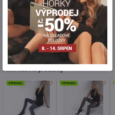
Popis
Recenze
0
Diskuse
0
Facebook
Twitter
Bluesky
Pinterest
Reddit
LinkedIn
WhatsApp
E-
mail
Alternativní produkty
VÝPRODEJ
VÝPRODEJ