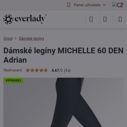
Panel uživatele
Úvod
Dámské legíny
Dámské legíny MICHELLE 60 DEN
Adrian
Hodnocení
4.67
/
5
(
3
x)
VÝPRODEJ