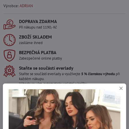
Výrobce:
ADRIAN
DOPRAVA ZDARMA
Při nákupu nad 1190,- Kč
ZBOŽÍ SKLADEM
zasíláme ihned
BEZPEČNÁ PLATBA
Zabezpečené online platby
Staňte se součástí everlady
Staňte se součástí everlady a využívejte
5 % členskou výhodu
při
každém nákupu.
Výhoda se vám automaticky uplatní v košíku.
Máte zájem o více kusů ?
Kontaktujte nás na mail, zboží pro Vás doskladníme!
info​@everlady​.eu