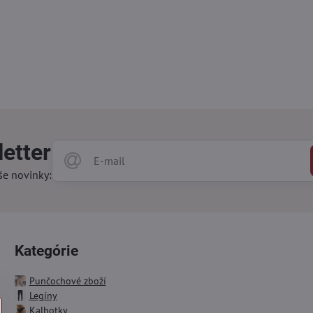
etter
še novinky:
Kategórie
Punčochové zboží
Legíny
Kalhotky