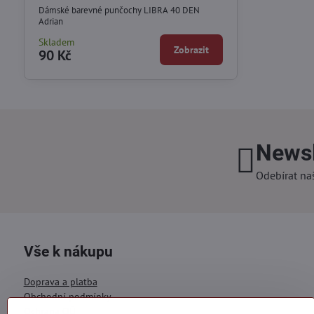
Dámské barevné punčochy LIBRA 40 DEN
Adrian
Skladem
Zobrazit
90 Kč
Newsl
Odebírat na
Vše k nákupu
Doprava a platba
Obchodní podmínky
Ochrana OÚ