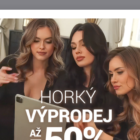
Popis
Recenze
Diskuse
0
0
leného sedu, vhodné pro chladnější dny, super příjemný materiál
Hrubé punčochy
Punčocháče 30-40 DEN
Dámské pun
Facebook
Twitter
Bluesky
Pinterest
Reddit
LinkedIn
WhatsApp
E-
mail