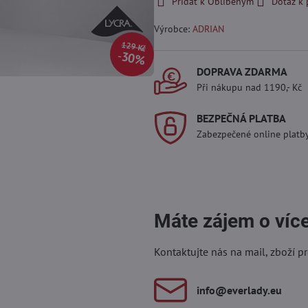
Přidat k Oblíbeným
Dotaz k
Výrobce:
ADRIAN
129 Kč
30%
DOPRAVA ZDARMA
Při nákupu nad 1190,- Kč
BEZPEČNÁ PLATBA
Zabezpečené online platb
Máte zájem o víc
Kontaktujte nás na mail, zboží p
info​@everlady​.eu