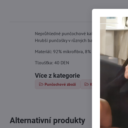
Neprůhledné punčochové kalhoty 40 DEN bez zesí
Hrubší punčošky v různých barvách.
Materiál: 92% mikrofibra, 8% polyamid
Tloušťka: 40 DEN
Více z kategorie
Punčochové zboží
Klasické punčochy
Alternativní produkty