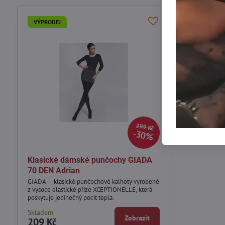
VÝPRODEJ
299 Kč
30%
Klasické dámské punčochy GIADA
70 DEN Adrian
GIADA – klasické punčochové kalhoty vyrobené
z vysoce elastické příze XCEPTIONELLE, která
poskytuje jedinečný pocit tepla.
Skladem
Zobrazit
209 Kč