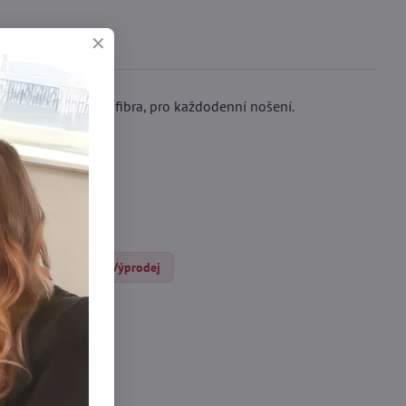
 na dotek - mikrofibra, pro každodenní nošení.
čocháče DEN
Výprodej