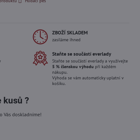
 produktu
Hlídací pes
ZBOŽÍ SKLADEM
zasíláme ihned
Staňte se součástí everlady
y
Staňte se součástí everlady a využívejte
5 % členskou výhodu
při každém
nákupu.
Výhoda se vám automaticky uplatní v
košíku.
e kusů ?
ro Vás doskladníme!