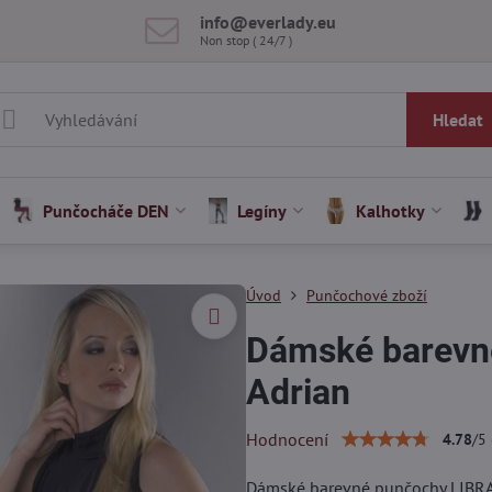
info​@everlady​.eu
Non stop ( 24/7 )
Hledat
Punčocháče DEN
Legíny
Kalhotky
Úvod
Punčochové zboží
Dámské barevn
Adrian
Hodnocení
4.78
/
5
Dámské barevné punčochy LIBR