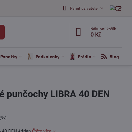
Panel uživatele
Nákupní košík
0 Kč
Ponožky
Podkolenky
Prádlo
Blog
é punčochy LIBRA 40 DEN
(
9
x)
A 40 DEN Adrian
Čtěte více