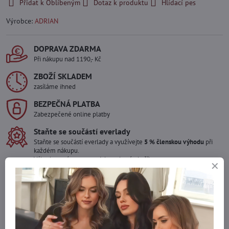
Přidat k Oblíbeným
Dotaz k produktu
Hlídací pes
Výrobce:
ADRIAN
DOPRAVA ZDARMA
Při nákupu nad 1190,- Kč
ZBOŽÍ SKLADEM
zasíláme ihned
BEZPEČNÁ PLATBA
Zabezpečené online platby
Staňte se součástí everlady
Staňte se součástí everlady a využívejte
5 % členskou výhodu
při
každém nákupu.
Výhoda se vám automaticky uplatní v košíku.
Máte zájem o více kusů ?
Kontaktujte nás na mail, zboží pro Vás doskladníme!
info​@everlady​.eu