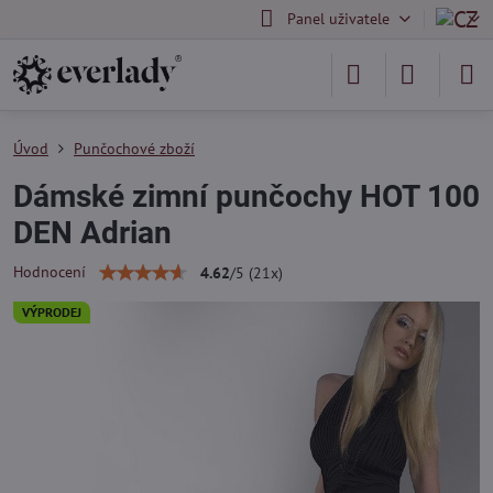
Panel uživatele
Úvod
Punčochové zboží
Dámské zimní punčochy HOT 100
DEN Adrian
Hodnocení
4.62
/
5
(
21
x)
VÝPRODEJ