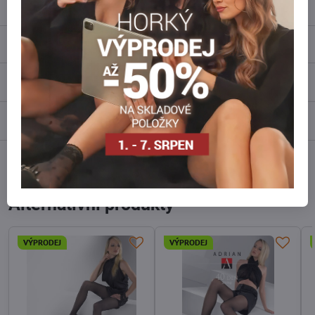
Popis
Recenze
0
Diskuse
0
Facebook
Twitter
Bluesky
Pinterest
Reddit
LinkedIn
WhatsApp
E-
mail
Alternativní produkty
VÝPRODEJ
VÝPRODEJ