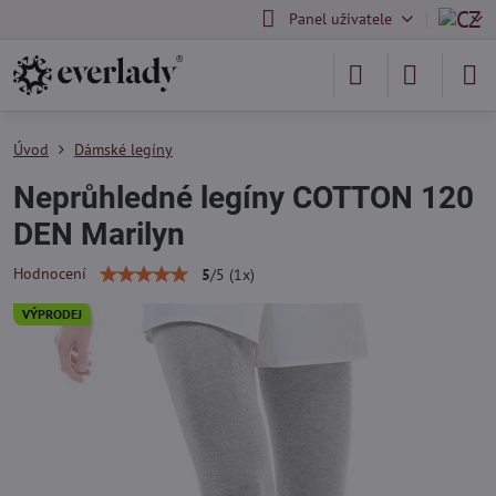
Panel uživatele
Úvod
Dámské legíny
Neprůhledné legíny COTTON 120
DEN Marilyn
Hodnocení
5
/
5
(
1
x)
VÝPRODEJ