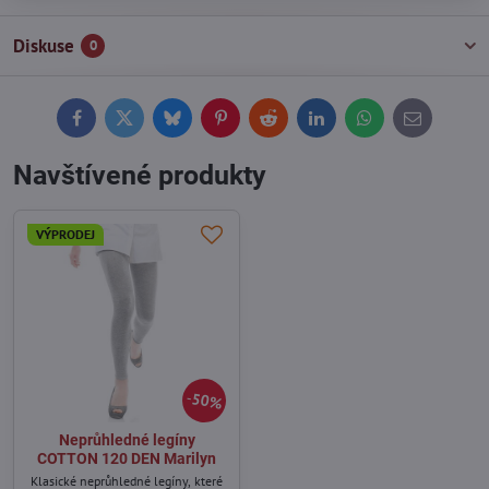
Diskuse
0
Facebook
Twitter
Bluesky
Pinterest
Reddit
LinkedIn
WhatsApp
E-
mail
Navštívené produkty
VÝPRODEJ
50%
Neprůhledné legíny
COTTON 120 DEN Marilyn
Klasické neprůhledné legíny, které