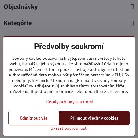
Objednávky
Kategórie
Facebook
Instagram
Pinterest
Předvolby soukromí
Kontakty
Soubory cookie používáme k vylepšení vaší návštěvy tohoto
+421 919 060 751
webu, k analýze jeho výkonu a ke shromažďování údajů o jeho
používání. Můžeme k tomu použít nástroje a služby třetích stran
Pondělí - Pátek : 09:00 - 15:00 hod.
a shromážděná data mohou být přenášena partnerům v EU, USA
info​@everlady​.eu
nebo jiných zemích. Kliknutím na „Přijmout všechny soubory
Non stop ( 24/7 )
cookie“ vyjadřujete svůj souhlas s tímto zpracováním. Níže
můžete najít podrobné informace nebo upravit své preference.
Zásady ochrany soukromí
Odmítnout vše
Přijmout všechny cookies
©
2026
Copyright
Předvolby soukromí
Zásady ochrany soukromí
Ukázat podrobnosti
Vytvořeno systémem:
ByznysWeb.cz