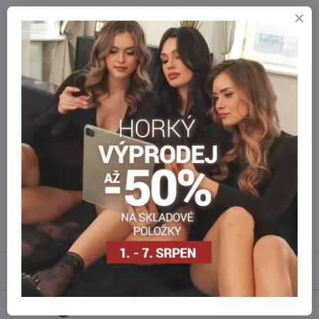
ZBOŽÍ SKLADEM
zasíláme ihned
BEZPEČNÁ PLATBA
Zabezpečené online platby
Staňte se součástí everlady
Staňte se součástí everlady a využívejte
5 % členskou výhodu
při
každém nákupu.
Výhoda se vám automaticky uplatní v košíku.
Máte zájem o více kusů ?
Kontaktujte nás na mail, zboží pro Vás doskladníme!
info​@everlady​.eu
Popis
Recenze
0