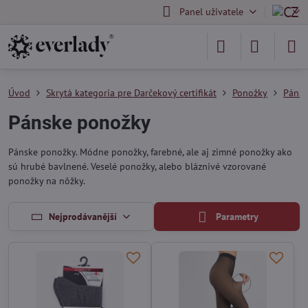
Panel uživatele
Úvod
Skrytá kategoria pre Darčekový certifikát
Ponožky
Pánsk
Pánske ponožky
Pánske ponožky. Módne ponožky, farebné, ale aj zimné ponožky ako
sú hrubé bavlnené. Veselé ponožky, alebo bláznivé vzorované
ponožky na nôžky.
Nejprodávanější
Parametry