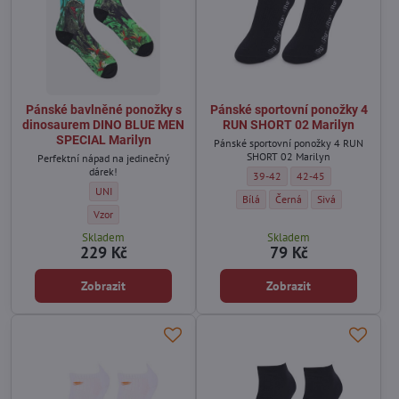
Pánské bavlněné ponožky s
Pánské sportovní ponožky 4
dinosaurem DINO BLUE MEN
RUN SHORT 02 Marilyn
SPECIAL Marilyn
Pánské sportovní ponožky 4 RUN
SHORT 02 Marilyn
Perfektní nápad na jedinečný
dárek!
Pánské sportovní ponožky 4 RUN
Pánské sportovní pono
39-42
42-45
Pánské bavlněné ponožky s dinosaurem DINO BLUE MEN SPECIAL Mar
UNI
Pánské sportovní ponožky 4 RUN S
Pánské sportovní ponožky 
Pánské sportovní 
Bílá
Černá
Sivá
Pánské bavlněné ponožky s dinosaurem DINO BLUE MEN SPECIAL Mar
Vzor
Skladem
Skladem
229 Kč
79 Kč
Zobrazit
Zobrazit