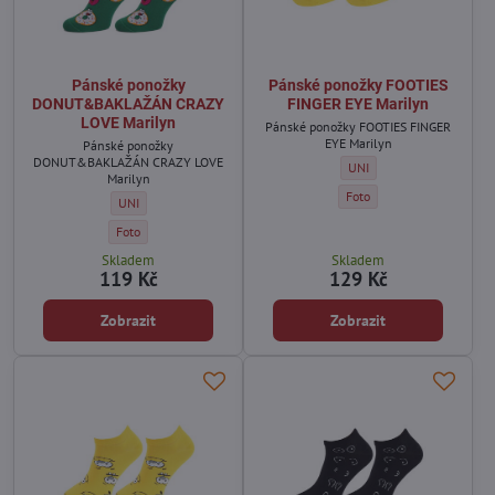
Pánské ponožky
Pánské ponožky FOOTIES
DONUT&BAKLAŽÁN CRAZY
FINGER EYE Marilyn
LOVE Marilyn
Pánské ponožky FOOTIES FINGER
EYE Marilyn
Pánské ponožky
DONUT&BAKLAŽÁN CRAZY LOVE
Pánské ponožky FOOTIES FI
UNI
Marilyn
Pánské ponožky FOOTIES FI
Foto
Pánské ponožky DONUT&BAKLAŽÁN CRAZY LOVE Marilyn - Velikos
UNI
Pánské ponožky DONUT&BAKLAŽÁN CRAZY LOVE Marilyn - Barva:
Foto
Skladem
Skladem
119 Kč
129 Kč
Zobrazit
Zobrazit