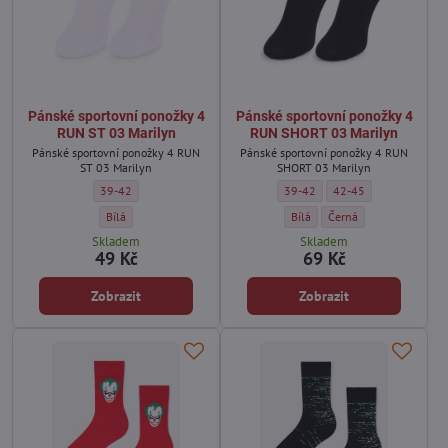
Pánské sportovní ponožky 4
Pánské sportovní ponožky 4
RUN ST 03 Marilyn
RUN SHORT 03 Marilyn
Pánské sportovní ponožky 4 RUN
Pánské sportovní ponožky 4 RUN
ST 03 Marilyn
SHORT 03 Marilyn
Pánské sportovní ponožky 4 RUN ST 03 Marilyn - Velikost:
Pánské sportovní ponožky 4 RUN
Pánské sportovní pono
39-42
39-42
42-45
Pánské sportovní ponožky 4 RUN ST 03 Marilyn - Barva:
Pánské sportovní ponožky 4 RU
Pánské sportovní ponož
Bílá
Bílá
Černá
Skladem
Skladem
49 Kč
69 Kč
Zobrazit
Zobrazit