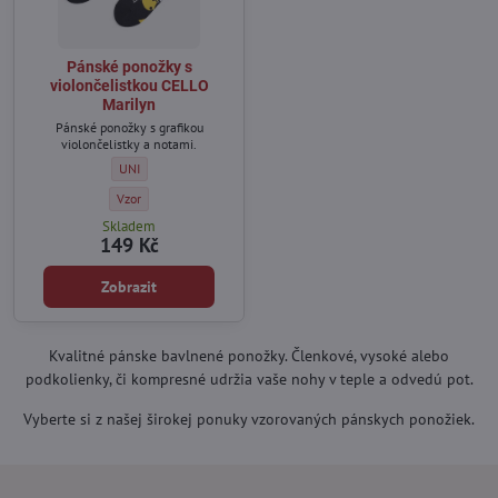
Pánské ponožky s
violončelistkou CELLO
Marilyn
Pánské ponožky s grafikou
violončelistky a notami.
Pánské ponožky s violončelistkou CELLO Marilyn - Velikost:
UNI
Pánské ponožky s violončelistkou CELLO Marilyn - Barva:
Vzor
Skladem
149 Kč
Zobrazit
Kvalitné pánske bavlnené ponožky. Členkové, vysoké alebo
podkolienky, či kompresné udržia vaše nohy v teple a odvedú pot.
Vyberte si z našej širokej ponuky vzorovaných pánskych ponožiek.