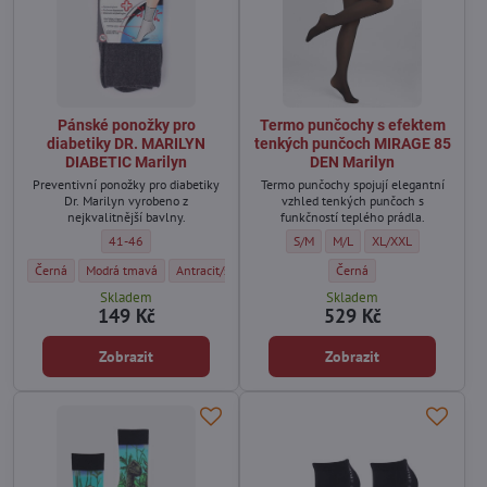
Pánské ponožky pro
Termo punčochy s efektem
diabetiky DR. MARILYN
tenkých punčoch MIRAGE 85
DIABETIC Marilyn
DEN Marilyn
Preventivní ponožky pro diabetiky
Termo punčochy spojují elegantní
Dr. Marilyn vyrobeno z
vzhled tenkých punčoch s
nejkvalitnější bavlny.
funkčností teplého prádla.
Pánské ponožky pro diabetiky DR. MARILYN DIABETIC Marilyn - Veliko
Termo punčochy s efektem tenkých 
Termo punčochy s efektem t
Termo punčochy s ef
41-46
S/M
M/L
XL/XXL
Pánské ponožky pro diabetiky DR. MARILYN DIABETIC Marilyn - Barva:
Pánské ponožky pro diabetiky DR. MARILYN DIABETIC Marilyn - Barva:
Pánské ponožky pro diabetiky DR. MARILYN DIABETIC Mar
Termo punčochy s efektem 
Černá
Modrá tmavá
Antracit/šedá
Černá
Skladem
Skladem
149 Kč
529 Kč
Zobrazit
Zobrazit