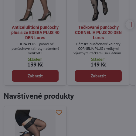
Anticelulitidní punčochy
Tečkované punčochy
plus size EDERA PLUS 40
CORNELIA PLUS 20 DEN
DEN Lores
Lores
EDERA PLUS - pohodlné
Dámské punčochové kalhoty
punčochové kalhoty nadměrné
CORNELIA PLUS s velkými
velikosti!
výraznými tečkami jsou jedním z
nejmódnějších doplňků této sezóny.
Skladem
Skladem
139 Kč
149 Kč
Zobrazit
Zobrazit
Navštívené produkty