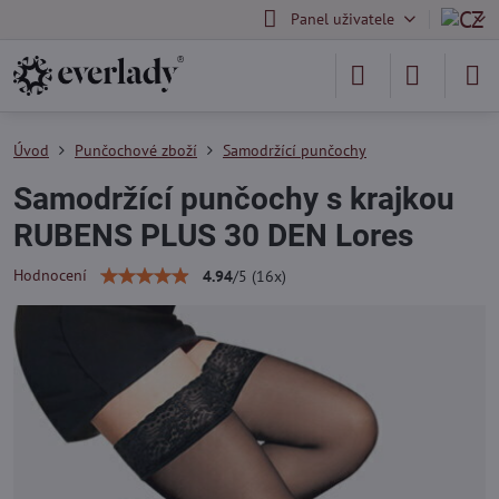
Panel uživatele
Úvod
Punčochové zboží
Samodržící punčochy
Samodržící punčochy s krajkou
RUBENS PLUS 30 DEN Lores
Hodnocení
4.94
/
5
(
16
x)