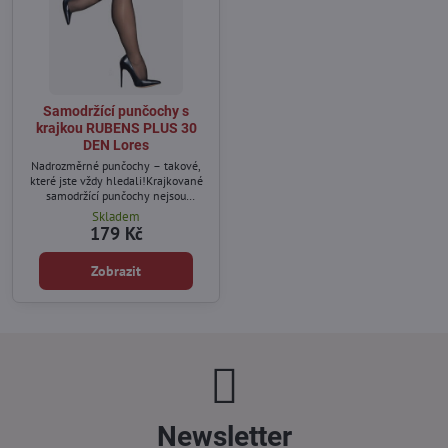
Samodržící punčochy s
krajkou RUBENS PLUS 30
DEN Lores
Nadrozměrné punčochy – takové,
které jste vždy hledali!Krajkované
samodržící punčochy nejsou
doplňkem vyhrazeným jen pro ženy
Skladem
štíhlé postavy!
179 Kč
Zobrazit
Newsletter