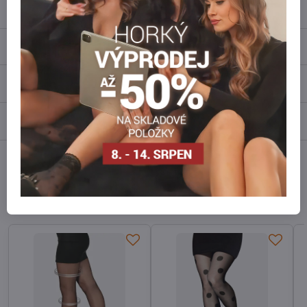
info​@everlady​.eu
Popis
Recenze
0
Diskuse
0
Facebook
Twitter
Bluesky
Pinterest
Reddit
LinkedIn
WhatsApp
E-
mail
Alternativní produkty