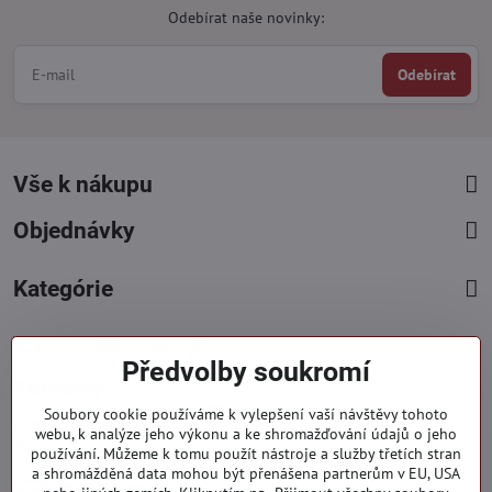
Odebírat naše novinky:
Odebírat
Vše k nákupu
Objednávky
Kategórie
Facebook
Instagram
Pinterest
Předvolby soukromí
Kontakty
Soubory cookie používáme k vylepšení vaší návštěvy tohoto
+421 919 060 751
webu, k analýze jeho výkonu a ke shromažďování údajů o jeho
používání. Můžeme k tomu použít nástroje a služby třetích stran
Pondělí - Pátek : 09:00 - 15:00 hod.
a shromážděná data mohou být přenášena partnerům v EU, USA
info​@everlady​.eu