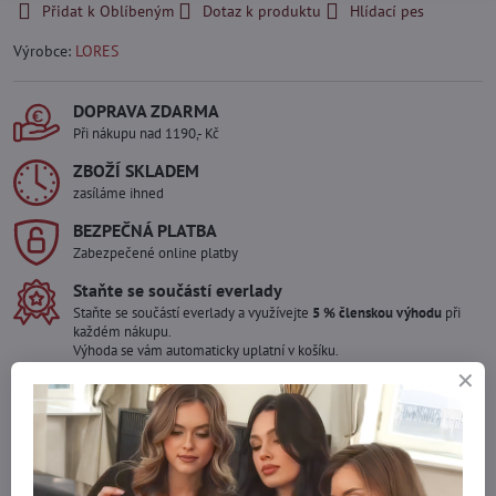
Přidat k Oblíbeným
Dotaz k produktu
Hlídací pes
Výrobce:
LORES
DOPRAVA ZDARMA
Při nákupu nad 1190,- Kč
ZBOŽÍ SKLADEM
zasíláme ihned
BEZPEČNÁ PLATBA
Zabezpečené online platby
Staňte se součástí everlady
Staňte se součástí everlady a využívejte
5 % členskou výhodu
při
každém nákupu.
Výhoda se vám automaticky uplatní v košíku.
Máte zájem o více kusů ?
Kontaktujte nás na mail, zboží pro Vás doskladníme!