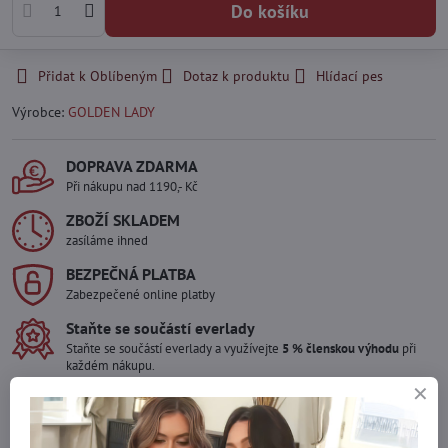
Do košíku
Přidat k Oblíbeným
Dotaz k produktu
Hlídací pes
Výrobce:
GOLDEN LADY
DOPRAVA ZDARMA
Při nákupu nad 1190,- Kč
ZBOŽÍ SKLADEM
zasíláme ihned
BEZPEČNÁ PLATBA
Zabezpečené online platby
Staňte se součástí everlady
Staňte se součástí everlady a využívejte
5 % členskou výhodu
při
každém nákupu.
Výhoda se vám automaticky uplatní v košíku.
Máte zájem o více kusů ?