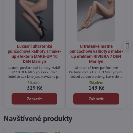
Luxusní ultratenké
Ultratenké matné
punčochové kalhoty s make-
punčochové kalhoty s make-
up efektem MAKE-UP 10
up efektem RIVIERA 7 DEN
DEN Marilyn
Marilyn
Luxusní punčochové kalhoty MAKE-
Ultratenké letní punčochové
UP 10 DEN Marilyn z exkluzivní
kalhoty RIVIERA 7 DEN Marilyn jsou
kolekce Lux Line jsou navrženy pro
ideální volbou pro ženy, které chtějí
ženy, které chtějí dosáhnout
dosáhnout přirozeně krásného
Skladem
Skladem
dokonale hladkého a přirozeně
vzhledu nohou i během horkých
329 Kč
149 Kč
krásného vzhledu nohou.
dnů.
Zobrazit
Zobrazit
Navštívené produkty