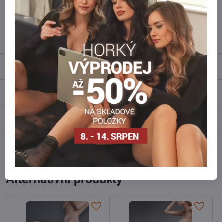
Kontaktujte nás na mail, zboží pro Vás doskladníme!
info​@everlady​.eu
Popis
Recenze
0
Diskuse
0
Facebook
Twitter
Bluesky
Pinterest
Reddit
LinkedIn
WhatsApp
E-
mail
Alternativní produkty