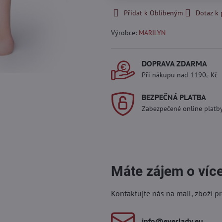
Přidat k Oblíbeným
Dotaz k
Výrobce:
MARILYN
DOPRAVA ZDARMA
Při nákupu nad 1190,- Kč
BEZPEČNÁ PLATBA
Zabezpečené online platb
Máte zájem o víc
Kontaktujte nás na mail, zboží p
info​@everlady​.eu