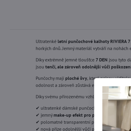
Ultratenké
letní punčochové kalhoty RIVIERA 7
horkých dnů. Jemný materiál vytváří na nohách
Díky extrémně jemné tloušťce
7 DEN
jsou tyto d
jsou
tenčí, ale zároveň odolnější vůči poškození
Punčochy mají
ploché švy
, které nejsou vidite
odolnost a zároveň zůstává elegantní a nenápa
Díky svému přirozenému vzhledu jsou ideální 
✔ ultratenké dámské punčochové kalhoty
7 DE
✔ jemný
make-up efekt pro přirozeně krásné n
✔ polomatné transparentní provedení
✔ nová příze odolnější vůči poškození