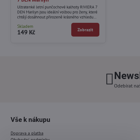
Ultratenké letní punčochové kalhoty RIVIERA 7
DEN Marilyn jsou ideální volbou pro ženy, které
chtějí dosáhnout přirozeně krásného vzhledu
nohou i během horkých dnů.
Skladem
Zobrazit
149 Kč
Newsl
Odebírat na
Vše k nákupu
Doprava a platba
Obchodní podmínky