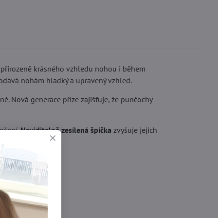
ut přirozeně krásného vzhledu nohou i během
 dodává nohám hladký a upravený vzhled.
ně. Nová generace příze zajišťuje, že punčochy
nošení.
Neviditelně zesílená špička
zvyšuje jejich