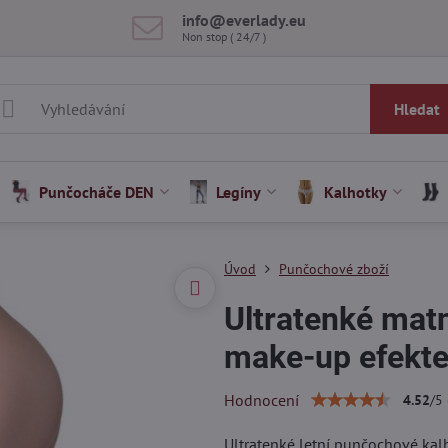
info​@everlady​.eu
Non stop ( 24/7 )
Hledat
Punčocháče DEN
Legíny
Kalhotky
Úvod
Punčochové zboží
Ultratenké mat
make-up efekte
Hodnocení
4.52
/
5
Ultratenké letní punčochové kal