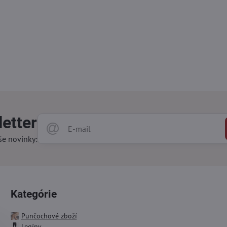
etter
še novinky:
Kategórie
Punčochové zboží
Legíny