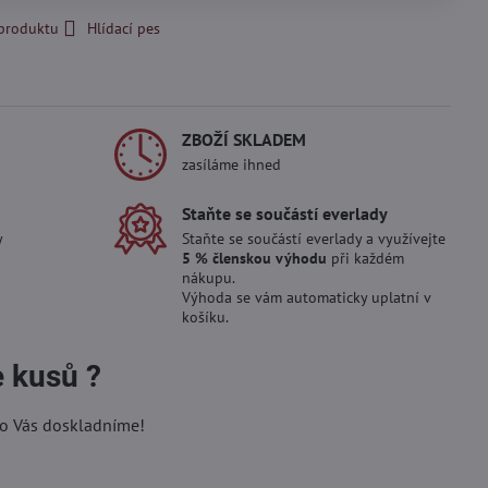
 produktu
Hlídací pes
ZBOŽÍ SKLADEM
zasíláme ihned
Staňte se součástí everlady
y
Staňte se součástí everlady a využívejte
5 % členskou výhodu
při každém
nákupu.
Výhoda se vám automaticky uplatní v
košíku.
e kusů ?
ro Vás doskladníme!