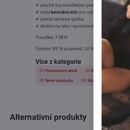
✔ ploché švy neviditelné pod oblečením
✔ malý
bavlněný klín
pro vyšší komfort
✔ jemně zesílená špička
✔ ideální na léto i společenské příležitosti
Tloušťka: 7 DEN
Složení: 89 % polyamid, 10 % elastan, 1 % bavl
Více z kategorie
Punčochové zboží
Klasické punčochy
Tenké pančuchy
Silonky pod 10 DEN
Alternativní produkty