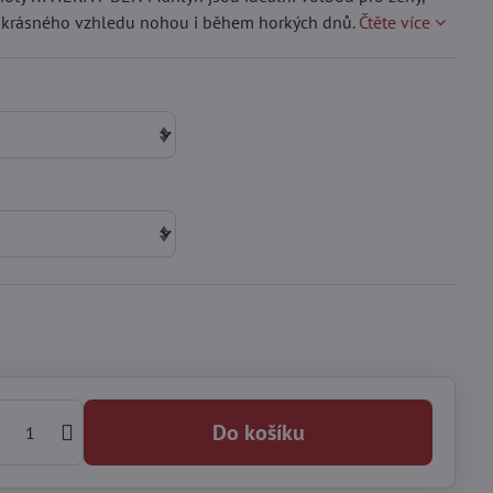
ně krásného vzhledu nohou i během horkých dnů.
Čtěte více
Do košíku