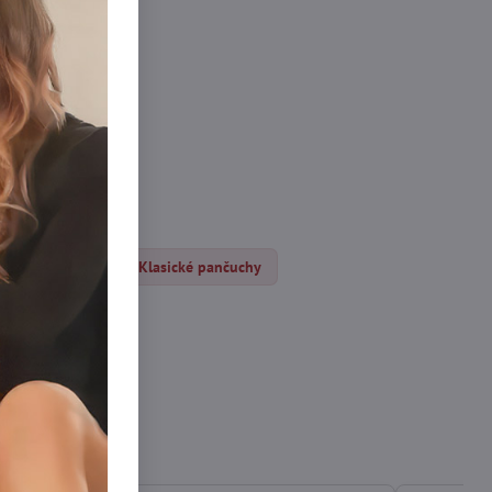
čocháče DEN
Klasické pančuchy