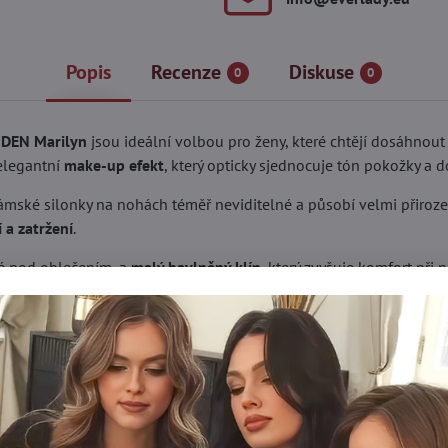
Popis
Recenze
Diskuse
0
0
 DEN Marilyn
jsou ideální volbou pro ženy, které chtějí dosáhno
 elegantní
make-up efekt
, který opticky sjednocuje tón pokožky a
ámské silonky na nohách téměř neviditelné a působí velmi přiroze
 a zatržení
.
lné pod oblečením, a
malý bavlněný klín
, který zvyšuje komfort při 
dná.
na
léto, svatby, oslavy, společenské události i každodenní nošení
.
N
ohy