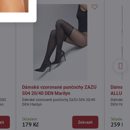
Dámské vzorované punčochy ZAZU
Dámské 
S04 20/40 DEN Marilyn
ALLURE S
 S05
Dámské vzorované punčochy ZAZU S04 20/40
Dámské vzo
en.
DEN Marilyn
DEN Marily
Skladem
Skladem
zit
Zobrazit
179 Kč
259 Kč