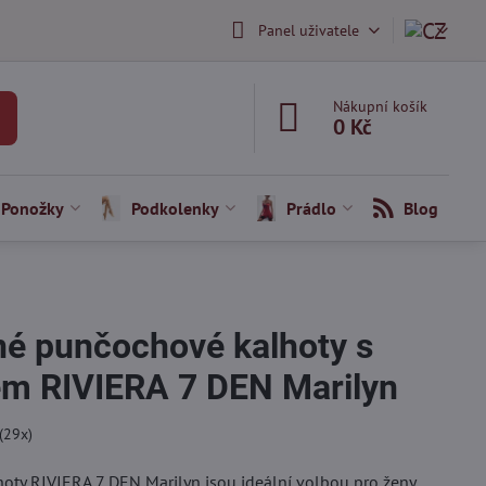
Panel uživatele
Nákupní košík
0 Kč
Ponožky
Podkolenky
Prádlo
Blog
né punčochové kalhoty s
m RIVIERA 7 DEN Marilyn
(
29
x)
hoty RIVIERA 7 DEN Marilyn jsou ideální volbou pro ženy,