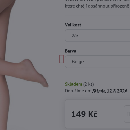
které chtějí dosáhnout přiroze
Velikost
Barva
Skladem
(
2
ks)
Doručíme do:
Středa
12.8.2026
149 Kč