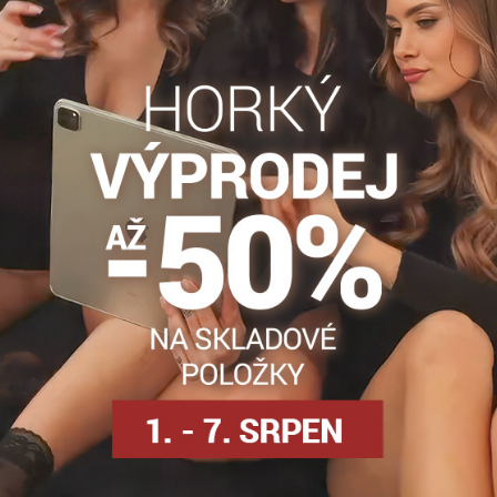
na
Tenké punčochy
Punčocháče pod 10 DEN
Dámské pun
Facebook
Twitter
Bluesky
Pinterest
Reddit
LinkedIn
WhatsApp
E-
mail