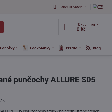
Panel uživatele
Nákupní košík
0 Kč
Ponožky
Podkolenky
Prádlo
Blog
ané punčochy ALLURE S05
(
3
x)
ALLURE S05 jsou zdobeny srdíčky na přední straně stehen.