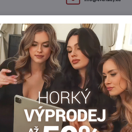
Popis
Recenze
Diskuse
0
0
u zdobeny srdíčky na přední straně stehen. Srdíčka mohou být bíl
a neviditelné zpevnění prstů.
a
Tenké punčochy
Punčocháče 15-20 DEN
Dámské pu
Facebook
Twitter
Bluesky
Pinterest
Reddit
LinkedIn
WhatsApp
E-
mail