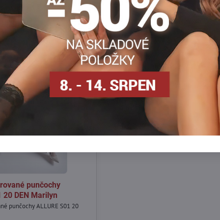
rované punčochy
 20 DEN Marilyn
ané punčochy ALLURE S01 20