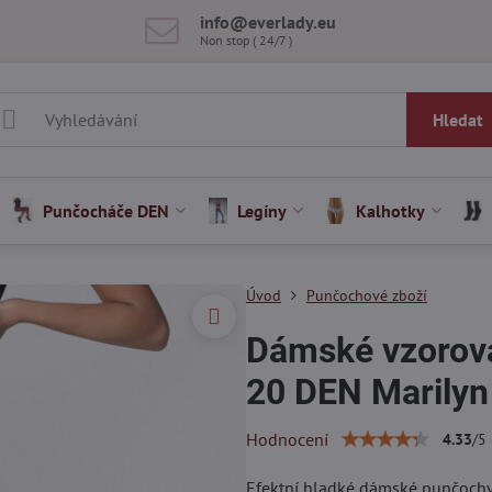
info​@everlady​.eu
Non stop ( 24/7 )
Hledat
Punčocháče DEN
Legíny
Kalhotky
Úvod
Punčochové zboží
Dámské vzorov
20 DEN Marilyn
Hodnocení
4.33
/
5
Efektní hladké dámské punčochy 