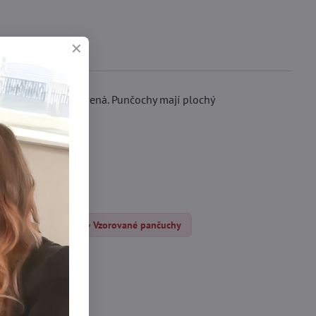
á, černá nebo červená. Punčochy mají plochý
nčocháče DEN
Vzorované pančuchy