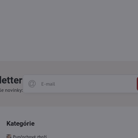
etter
še novinky:
Kategórie
Punčochové zboží