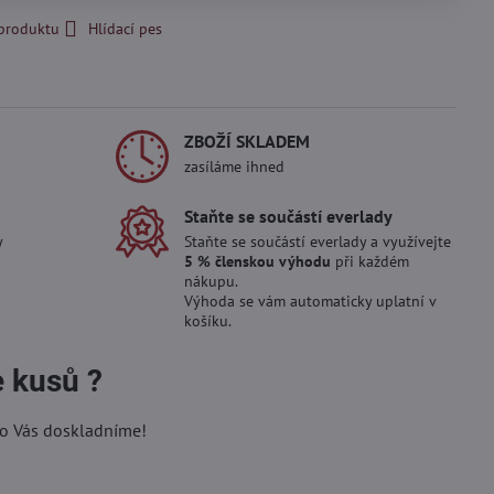
 produktu
Hlídací pes
ZBOŽÍ SKLADEM
zasíláme ihned
Staňte se součástí everlady
y
Staňte se součástí everlady a využívejte
5 % členskou výhodu
při každém
nákupu.
Výhoda se vám automaticky uplatní v
košíku.
e kusů ?
ro Vás doskladníme!