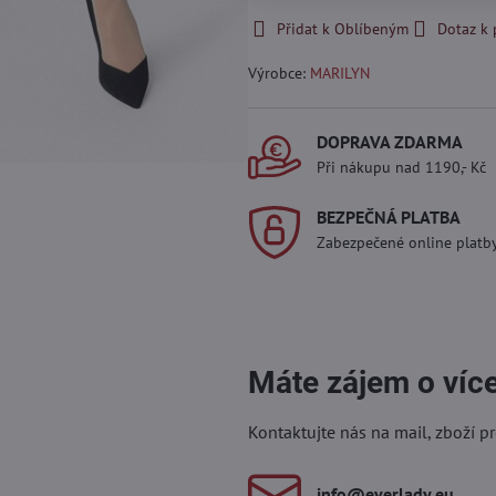
Přidat k Oblíbeným
Dotaz k
Výrobce:
MARILYN
DOPRAVA ZDARMA
Při nákupu nad 1190,- Kč
BEZPEČNÁ PLATBA
Zabezpečené online platb
Máte zájem o víc
Kontaktujte nás na mail, zboží p
info​@everlady​.eu