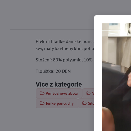
Efektní hladké dámské punčochy ALLURE S05 jso
šev, malý bavlněný klín, pohodlný elastický pas 
Složení: 89% polyamid, 10% elastan, 1% bavln
Tloušťka: 20 DEN
Více z kategorie
Punčochové zboží
Vzorované punčochy
Tenké pančuchy
Silonky 15-20 DEN