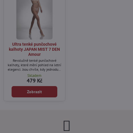
Ultra tenké punčochové
kalhoty JAPAN MIST 7 DEN
Amour
Revolučně tenké punčochové
kalhoty, které mění pohled na letní
eleganci. Jsou chvíle, kdy jednoduše
nechcete ukázat holé nohy — ani
Skladem
během horkých dní s teplotami
479 Kč
kolem 30 °C. Právě tehdy přichází
JAPAN MIST 7 DEN.
Zobrazit