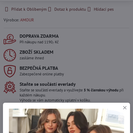
Přidat k Oblíbeným
Dotaz k produktu
Hlídací pes
Výrobce:
AMOUR
DOPRAVA ZDARMA
Při nákupu nad 1190,- Kč
ZBOŽÍ SKLADEM
zasíláme ihned
BEZPEČNÁ PLATBA
Zabezpečené online platby
Staňte se součástí everlady
Staňte se součástí everlady a využívejte
5 % členskou výhodu
při
každém nákupu.
Výhoda se vám automaticky uplatní v košíku.
Máte zájem o více kusů ?
Kontaktujte nás na mail, zboží pro Vás doskladníme!