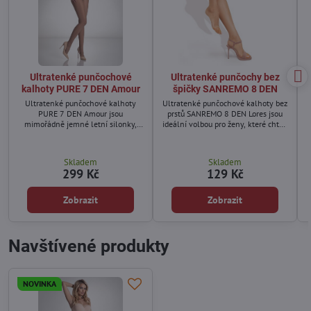
Ultratenké punčochové
Ultratenké punčochy bez
kalhoty PURE 7 DEN Amour
špičky SANREMO 8 DEN
Ultratenké punčochové kalhoty
Ultratenké punčochové kalhoty bez
PURE 7 DEN Amour jsou
prstů SANREMO 8 DEN Lores jsou
mimořádně jemné letní silonky,
ideální volbou pro ženy, které chtějí
které jsou na nohách téměř
nosit punčochy i k sandálům nebo
neviditelné.
otevřené obuvi.
Skladem
Skladem
299 Kč
129 Kč
Zobrazit
Zobrazit
Navštívené produkty
NOVINKA