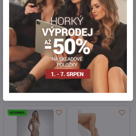
info​@everlady​.eu
Popis
Recenze
0
Diskuse
0
Facebook
Twitter
Bluesky
Pinterest
Reddit
LinkedIn
WhatsApp
E-
mail
Alternativní produkty
NOVINKA