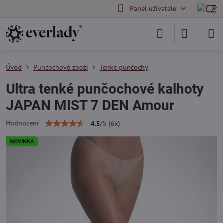
Panel uživatele
Úvod
Punčochové zboží
Tenké punčochy
Ultra tenké punčochové kalhoty
JAPAN MIST 7 DEN Amour
Hodnocení
4.5
/
5
(
6
x)
NOVINKA