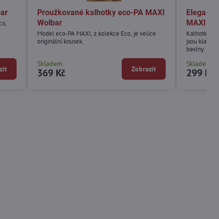
bar
Proužkované kalhotky eco-PA MAXI
Elegantn
Wolbar
MAXI Wo
co,
Model eco-PA MAXI, z kolekce Eco, je velice
Kalhotky z 
originální kousek.
jsou klasick
bavlny.
Skladem
Skladem
zit
Zobrazit
369 Kč
299 Kč