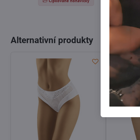
Čipkované nohavičky
Alternativní produkty