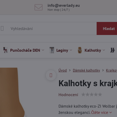
info​@everlady​.eu
Non stop ( 24/7 )
Hledat
Punčocháče DEN
Legíny
Kalhotky
Úvod
Dámské kalhotky
Krajko
Kalhotky s kra
Hodnocení
Dámské kalhotky eco-ZI Wolbar j
ženskou eleganci.
Čtěte více