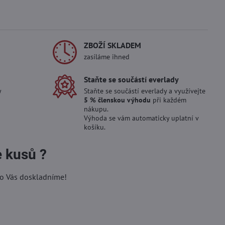
ZBOŽÍ SKLADEM
zasíláme ihned
Staňte se součástí everlady
y
Staňte se součástí everlady a využívejte
5 % členskou výhodu
při každém
nákupu.
Výhoda se vám automaticky uplatní v
košíku.
e kusů ?
ro Vás doskladníme!