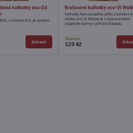
bené kalhotky eco-ZA
Kraťasové kalhotky eco-VI Wol
r
Kalhotky francouzského střihu z kolekce E
model eco-VI Wolbar je z vysoce kvalitní
XI, z kolekce Eco, je vyroben
organické bavlny s příměsí elastanu.
.
Skladem
Zobrazit
Zobra
329 Kč