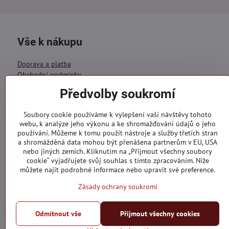
Vše k nákupu
Doprava a platba
Obchodní podmínky
Ochrana OÚ
Předvolby soukromí
Reklamační formulář
Kontakty
Soubory cookie používáme k vylepšení vaší návštěvy tohoto
webu, k analýze jeho výkonu a ke shromažďování údajů o jeho
Objednávky
používání. Můžeme k tomu použít nástroje a služby třetích stran
a shromážděná data mohou být přenášena partnerům v EU, USA
Stav objednávky
nebo jiných zemích. Kliknutím na „Přijmout všechny soubory
cookie“ vyjadřujete svůj souhlas s tímto zpracováním. Níže
můžete najít podrobné informace nebo upravit své preference.
Zásady ochrany soukromí
Odmítnout vše
Přijmout všechny cookies