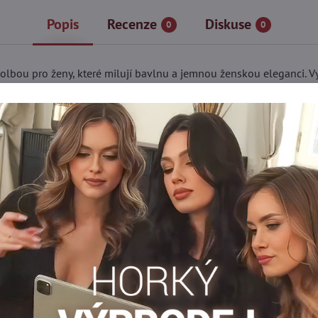
Popis
Recenze
Diskuse
0
0
lbou pro ženy, které milují bavlnu a jemnou ženskou eleganci. Vyr
jka, která zvýrazňuje boky. Zadní část je hladká a bez zdobení, ab
d
Krajkované kalhotky
Klasické nohavičky
Čipkované noh