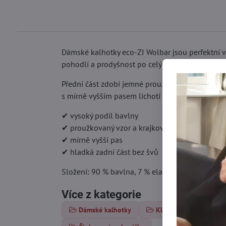
Dámské kalhotky eco-ZI Wolbar jsou perfektní vo
pohodlí a prodyšnost po celý den.
Přední část zdobí jemné proužky a elegantní kra
s mírně vyšším pasem lichotí postavě.
✔ vysoký podíl bavlny
✔ proužkovaný vzor a krajkový lem
✔ mírně vyšší pas
✔ hladká zadní část bez švů
Složení: 90 % bavlna, 7 % elastan, 3 % polyami
Více z kategorie
Dámské kalhotky
Klasické kalhotky