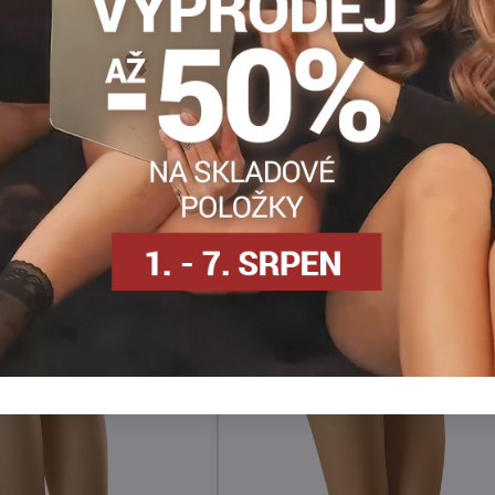
Facebook
Twitter
Bluesky
Pinterest
Reddit
LinkedIn
WhatsApp
E-
mail