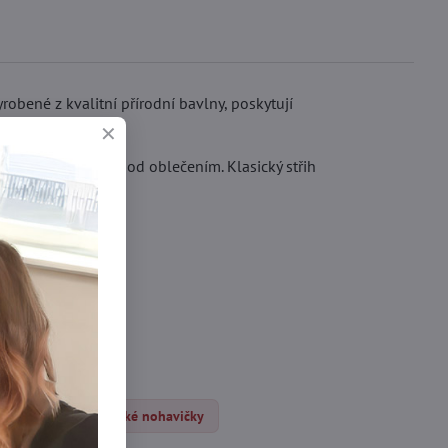
obené z kvalitní přírodní bavlny, poskytují
y dokonale seděla pod oblečením. Klasický střih
avičky
Klasické nohavičky