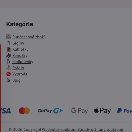
Kategórie
Punčochové zboží
Legíny
Kalhotky
Ponožky
Podkolenky
Prádlo
Výprodej
Blog
©
2026
Copyright
Předvolby soukromí
Zásady ochrany soukromí