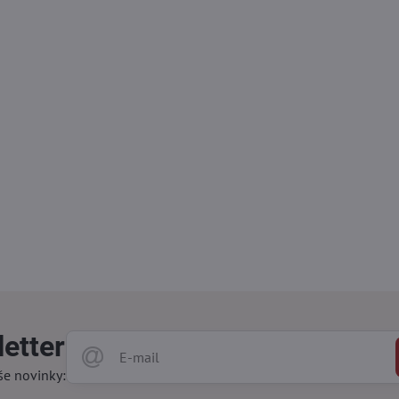
etter
še novinky: