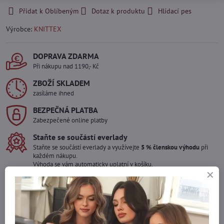
Přidat k Oblíbeným
Dotaz k produktu
Hlídací pes
Výrobce:
KNITTEX
DOPRAVA ZDARMA
Při nákupu nad 1190,- Kč
ZBOŽÍ SKLADEM
zasíláme ihned
BEZPEČNÁ PLATBA
Zabezpečené online platby
Staňte se součástí everlady
Staňte se součástí everlady a využívejte
5 % členskou výhodu
při
každém nákupu.
Výhoda se vám automaticky uplatní v košíku.
Máte zájem o více kusů ?
Kontaktujte nás na mail, zboží pro Vás doskladníme!