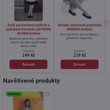
Dívčí punčochové kalhoty s
Dětské vzorované punčochy
potiskem berušek LADYBIRD
BRENDA Knittex
40 DEN Knittex
Dívčí punčochy jsou vyrobeny z
přírodních materiálů.
Roztomilé punčochy s potiskem
malých berušek rozzáří každý
dětský outfit.
Skladem
Skladem
149 Kč
229 Kč
Zobrazit
Zobrazit
Navštívené produkty
NOVINKA