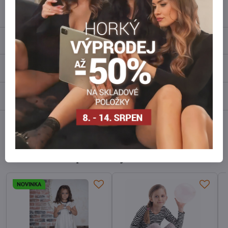
info​@everlady​.eu
Popis
Recenze
0
Diskuse
0
Facebook
Twitter
Bluesky
Pinterest
Reddit
LinkedIn
WhatsApp
E-
mail
Alternativní produkty
NOVINKA