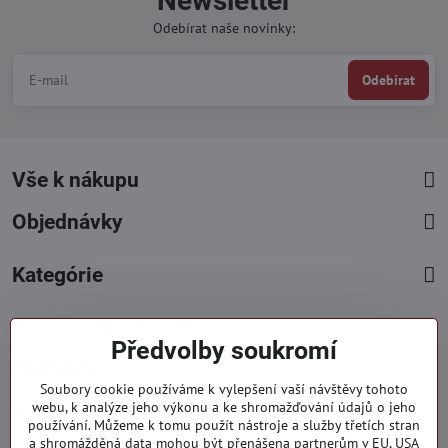
Newsletter
Odebírat naše novinky:
Odebírat
Vše k nákupu
Objednávky
Kategórie
Facebook
Instagram
Pinterest
Předvolby soukromí
Kontakty
Soubory cookie používáme k vylepšení vaší návštěvy tohoto
+421 919 060 751
webu, k analýze jeho výkonu a ke shromažďování údajů o jeho
používání. Můžeme k tomu použít nástroje a služby třetích stran
Pondělí - Pátek : 09:00 - 15:00 hod.
a shromážděná data mohou být přenášena partnerům v EU, USA