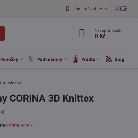
Panel uživatele
Nákupní košík
0 Kč
Ponožky
Podkolenky
Prádlo
Blog
é punčochy
y CORINA 3D Knittex
5
x)
ttex
Čtěte více