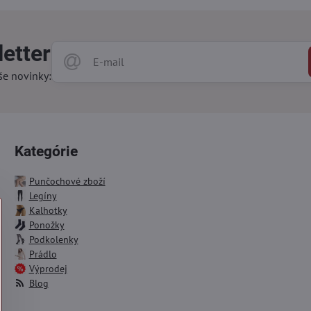
etter
še novinky:
Kategórie
Punčochové zboží
Legíny
Kalhotky
Ponožky
Podkolenky
Prádlo
Výprodej
Blog