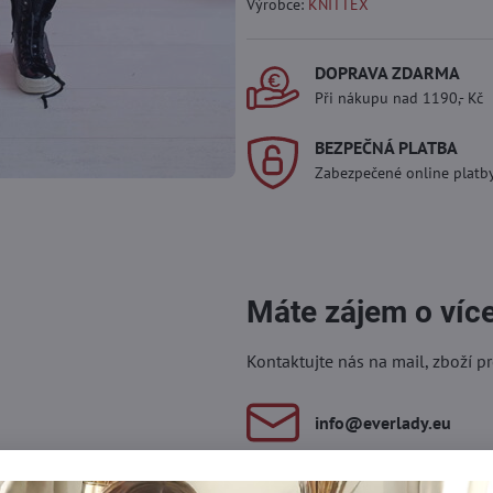
Výrobce:
KNITTEX
DOPRAVA ZDARMA
Při nákupu nad 1190,- Kč
BEZPEČNÁ PLATBA
Zabezpečené online platb
Máte zájem o víc
Kontaktujte nás na mail, zboží p
info​@everlady​.eu