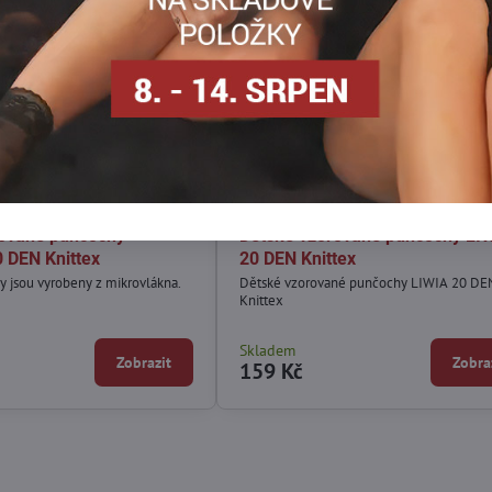
rované punčochy
Dětské vzorované punčochy LI
 DEN Knittex
20 DEN Knittex
 jsou vyrobeny z mikrovlákna.
Dětské vzorované punčochy LIWIA 20 DE
Knittex
Skladem
Zobrazit
Zobra
159 Kč