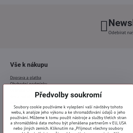
Newsl
Odebírat na
Vše k nákupu
Doprava a platba
Obchodní podmínky
Ochrana OÚ
Předvolby soukromí
Reklamační formulář
Kontakty
Soubory cookie používáme k vylepšení vaší návštěvy tohoto
webu, k analýze jeho výkonu a ke shromažďování údajů o jeho
Objednávky
používání. Můžeme k tomu použít nástroje a služby třetích stran
a shromážděná data mohou být přenášena partnerům v EU, USA
Stav objednávky
nebo jiných zemích. Kliknutím na „Přijmout všechny soubory