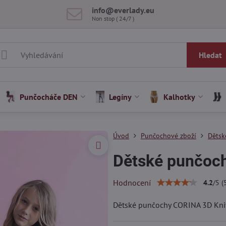
info​@everlady​.eu
Non stop ( 24/7 )
Hledat
Punčocháče DEN
Legíny
Kalhotky
Úvod
Punčochové zboží
Dětsk
Dětské punčoch
Hodnocení
4.2
/
5
(
Dětské punčochy CORINA 3D Kni