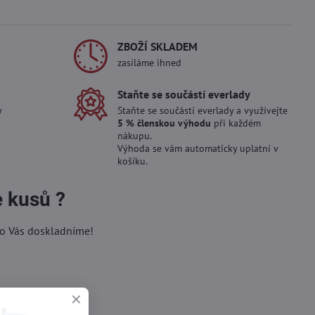
ZBOŽÍ SKLADEM
zasíláme ihned
Staňte se součástí everlady
y
Staňte se součástí everlady a využívejte
5 % členskou výhodu
při každém
nákupu.
Výhoda se vám automaticky uplatní v
košíku.
e kusů ?
ro Vás doskladníme!