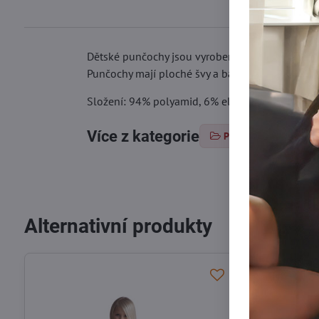
Dětské punčochy jsou vyrobeny z mikrovlákna 3D 
Punčochy mají ploché švy a bavlněný klínek pro
Složení: 94% polyamid, 6% elastan
Více z kategorie
Punčochové zboží
Alternativní produkty