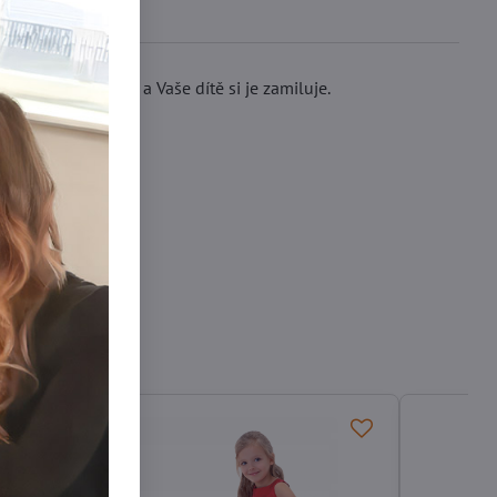
 velmi příjemné a Vaše dítě si je zamiluje.
.
čuchy