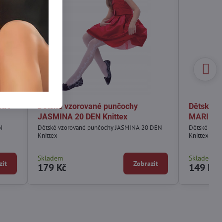
WIA
Dětské vzorované punčochy
Dětské v
JASMINA 20 DEN Knittex
MARIKA 2
N
Dětské vzorované punčochy JASMINA 20 DEN
Dětské vzo
Knittex
Knittex
Skladem
Skladem
zit
Zobrazit
179 Kč
149 Kč