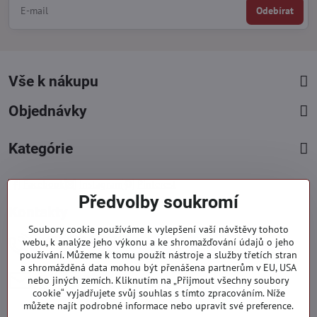
Odebírat
Vše k nákupu
Objednávky
Kategórie
Facebook
Instagram
Pinterest
Předvolby soukromí
Kontakty
Soubory cookie používáme k vylepšení vaší návštěvy tohoto
+421 919 060 751
webu, k analýze jeho výkonu a ke shromažďování údajů o jeho
používání. Můžeme k tomu použít nástroje a služby třetích stran
Pondělí - Pátek : 09:00 - 15:00 hod.
a shromážděná data mohou být přenášena partnerům v EU, USA
info​@everlady​.eu
nebo jiných zemích. Kliknutím na „Přijmout všechny soubory
Non stop ( 24/7 )
cookie“ vyjadřujete svůj souhlas s tímto zpracováním. Níže
můžete najít podrobné informace nebo upravit své preference.