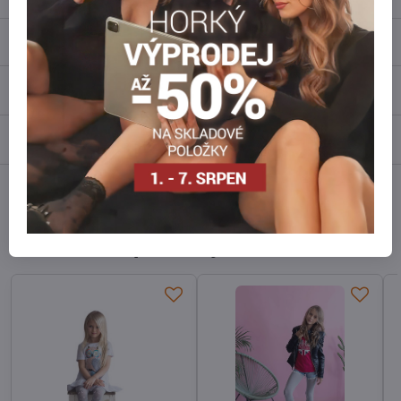
Popis
Recenze
0
Diskuse
0
Facebook
Twitter
Bluesky
Pinterest
Reddit
LinkedIn
WhatsApp
E-
mail
Alternativní produkty