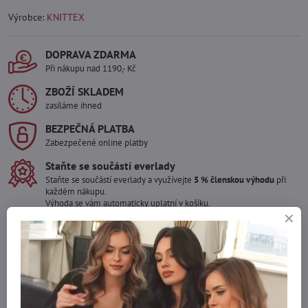
Výrobce:
KNITTEX
DOPRAVA ZDARMA
Při nákupu nad 1190,- Kč
ZBOŽÍ SKLADEM
zasíláme ihned
BEZPEČNÁ PLATBA
Zabezpečené online platby
Staňte se součástí everlady
Staňte se součástí everlady a využívejte
5 % členskou výhodu
při
každém nákupu.
Výhoda se vám automaticky uplatní v košíku.
Máte zájem o více kusů ?
Kontaktujte nás na mail, zboží pro Vás doskladníme!
info​@everlady​.eu