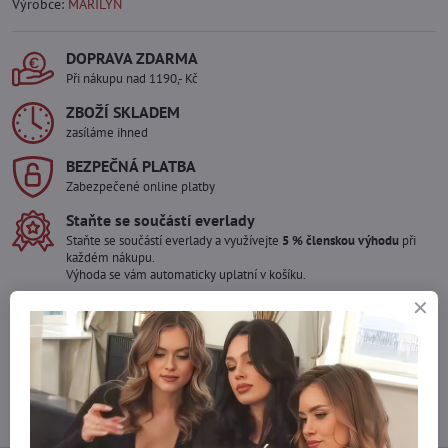
Výrobce:
MARILYN
DOPRAVA ZDARMA
Při nákupu nad 1190,- Kč
ZBOŽÍ SKLADEM
zasíláme ihned
BEZPEČNÁ PLATBA
Zabezpečené online platby
Staňte se součástí everlady
Staňte se součástí everlady a využívejte
5 % členskou výhodu
při
každém nákupu.
Výhoda se vám automaticky uplatní v košíku.
Máte zájem o více kusů ?
Kontaktujte nás na mail, zboží pro Vás doskladníme!
info​@everlady​.eu