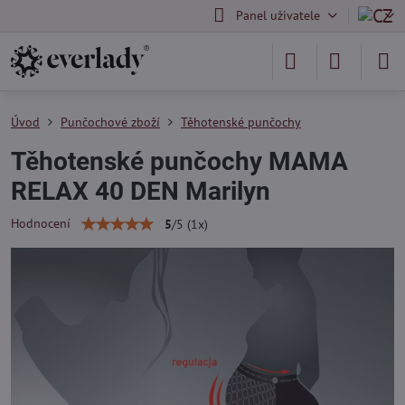
Panel uživatele
Úvod
Punčochové zboží
Těhotenské punčochy
Těhotenské punčochy MAMA
RELAX 40 DEN Marilyn
Hodnocení
5
/
5
(
1
x)