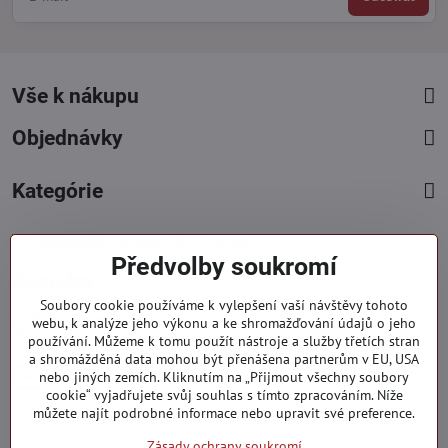
Vše k nákupu
Objednávky
Kategórie
Facebook
Instagram
Pinterest
Předvolby soukromí
Kontakty
Soubory cookie používáme k vylepšení vaší návštěvy tohoto
+421 919 060 751
webu, k analýze jeho výkonu a ke shromažďování údajů o jeho
používání. Můžeme k tomu použít nástroje a služby třetích stran
Pondělí - Pátek : 09:00 - 15:00 hod.
a shromážděná data mohou být přenášena partnerům v EU, USA
info​@everlady​.eu
nebo jiných zemích. Kliknutím na „Přijmout všechny soubory
Non stop ( 24/7 )
cookie“ vyjadřujete svůj souhlas s tímto zpracováním. Níže
můžete najít podrobné informace nebo upravit své preference.
Zásady ochrany soukromí