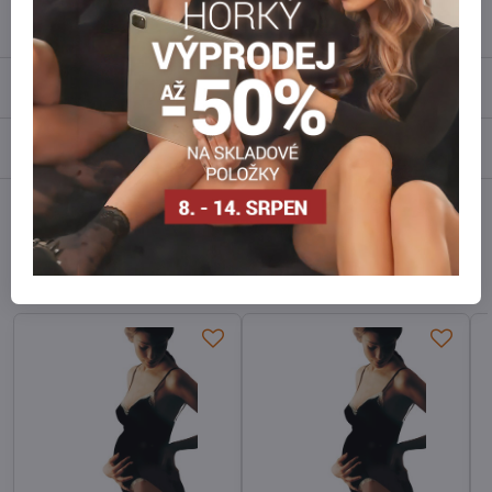
Popis
Recenze
0
Diskuse
0
Facebook
Twitter
Bluesky
Pinterest
Reddit
LinkedIn
WhatsApp
E-
mail
Alternativní produkty