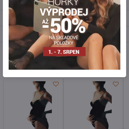
Popis
Recenze
0
Diskuse
0
Facebook
Twitter
Bluesky
Pinterest
Reddit
LinkedIn
WhatsApp
E-
mail
Alternativní produkty