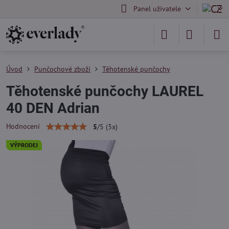
Panel uživatele
Úvod
Punčochové zboží
Těhotenské punčochy
Těhotenské punčochy LAUREL
40 DEN Adrian
Hodnocení
5
/
5
(
3
x)
VÝPRODEJ