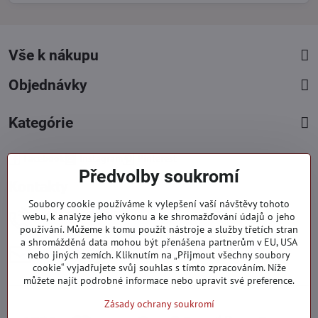
Vše k nákupu
Objednávky
Kategórie
Facebook
Instagram
Pinterest
Předvolby soukromí
Kontakty
Soubory cookie používáme k vylepšení vaší návštěvy tohoto
+421 919 060 751
webu, k analýze jeho výkonu a ke shromažďování údajů o jeho
používání. Můžeme k tomu použít nástroje a služby třetích stran
Pondělí - Pátek : 09:00 - 15:00 hod.
a shromážděná data mohou být přenášena partnerům v EU, USA
info​@everlady​.eu
nebo jiných zemích. Kliknutím na „Přijmout všechny soubory
Non stop ( 24/7 )
cookie“ vyjadřujete svůj souhlas s tímto zpracováním. Níže
můžete najít podrobné informace nebo upravit své preference.
Zásady ochrany soukromí