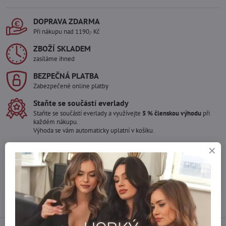
DOPRAVA ZDARMA
Při nákupu nad 1190,- Kč
ZBOŽÍ SKLADEM
zasíláme ihned
BEZPEČNÁ PLATBA
Zabezpečené online platby
Staňte se součástí everlady
Staňte se součástí everlady a využívejte
5 % členskou výhodu
při
každém nákupu.
Výhoda se vám automaticky uplatní v košíku.
Máte zájem o více kusů ?
Kontaktujte nás na mail, zboží pro Vás doskladníme!
info​@everlady​.eu