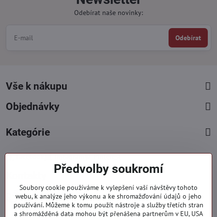
Odebírat naše novinky:
Odebírat
Vše k nákupu
Objednávky
Kategórie
Facebook
Instagram
Pinterest
Předvolby soukromí
Kontakty
Soubory cookie používáme k vylepšení vaší návštěvy tohoto
+421 919 060 751
webu, k analýze jeho výkonu a ke shromažďování údajů o jeho
používání. Můžeme k tomu použít nástroje a služby třetích stran
Pondělí - Pátek : 09:00 - 15:00 hod.
a shromážděná data mohou být přenášena partnerům v EU, USA