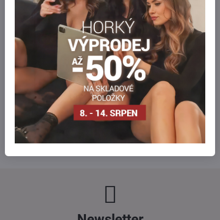
Jméno:
*
Komentář:
*
*
(Povinné)
Odeslat
Newsletter