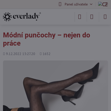
Panel uživatele
Módní punčochy – nejen do
práce
Přidáno
Počet
9.12.2022 13:27.20
1652
shlédnutí