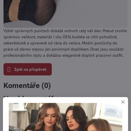
Výběr správných punčoch dokáže ovlivnit celý váš den. Pokud zvolíte
správnou velikost, materiál i sílu DEN, budete se cítit pohodlně,
sebevědomě a upraveně od rána do večera. Módní punčochy do
práce už dávno nejsou jen povinným doplňkem. Dnes jsou součástí
profesionálního stylu a dokážou elegantně doplnit pracovní outfit.
Zpět na příspěvek
Komentáře (0)
Nový komentář
Název: