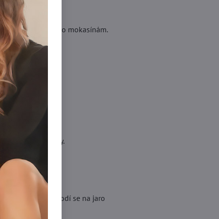
ičkám, balerínám nebo mokasínám.
í moderně a žensky.
odného období. Hodí se na jaro