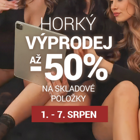
sk dodávají nohám upravený vzhled, který se hodí zejména k lod
lově?
binujete s:
í
rované modely, puntíky nebo minimalistické detaily, které působ
uví, vytvoříte harmonický a sofistikovaný look.
jšího období?
tenké, dokážou poskytnout lehkou ochranu a komfort během přech
sické silné ponožky, ale zároveň chcete zachovat upravený vzhled.