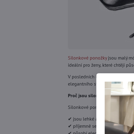
Silonkové ponožky
jsou malý mód
ideální pro ženy, které chtějí 
V posledních letech se staly vý
elegantního stylingu.
Proč jsou silonkové ponožky ta
Silonkové ponožky jsou vyroben
✔ jsou lehké a prodyšné
✔ příjemně se přizpůsobí noze
✔ působí elegantně a upraveně