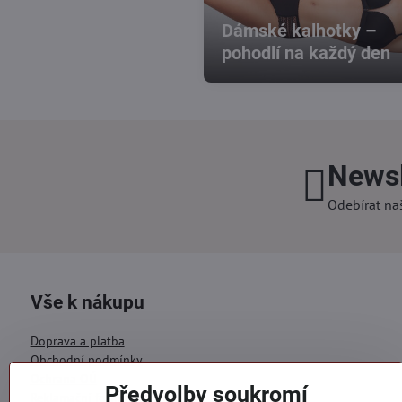
Dámské kalhotky –
pohodlí na každý den
Newsl
Odebírat na
Vše k nákupu
Doprava a platba
Obchodní podmínky
Ochrana OÚ
Předvolby soukromí
Reklamační formulář