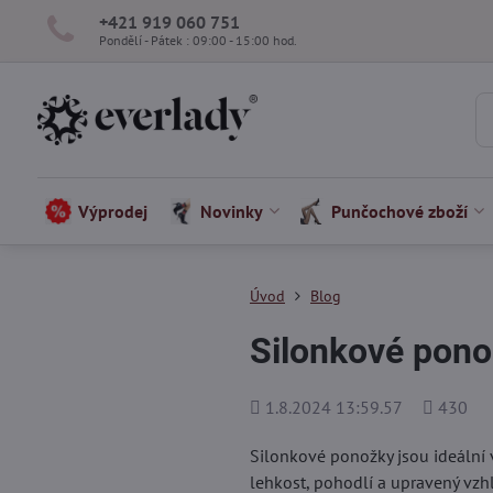
+421 919 060 751
Pondělí - Pátek : 09:00 - 15:00 hod.
Výprodej
Novinky
Punčochové zboží
Úvod
Blog
Silonkové ponož
Přidáno
Počet
1.8.2024 13:59.57
430
shlédnutí
Silonkové ponožky jsou ideální 
lehkost, pohodlí a upravený vzh