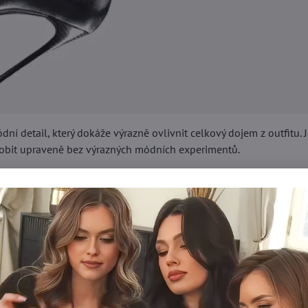
ní detail, který dokáže výrazně ovlivnit celkový dojem z outfitu. 
působit upraveně bez výrazných módních experimentů.
razným trendem a dnes už nejsou jen praktickým doplňkem, ale st
k oblíbené?
é z jemného nylonu nebo materiálů s podílem elastanu, díky čem