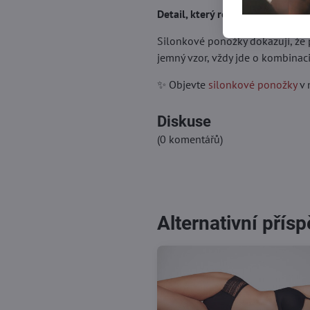
Detail, který rozhoduje
Silonkové ponožky dokazují, že p
jemný vzor, vždy jde o kombinaci
✨ Objevte
silonkové ponožky
v 
Diskuse
(0 komentářů)
Alternativní přísp