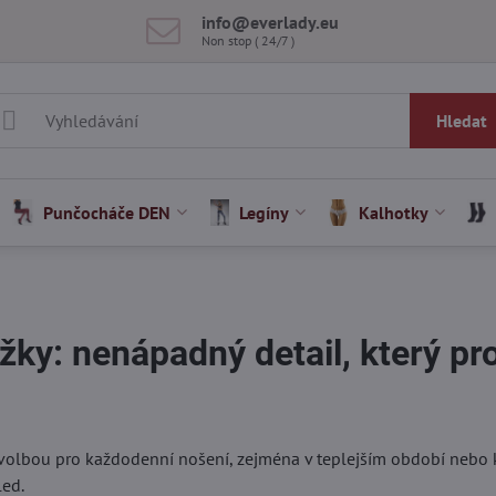
info​@everlady​.eu
Non stop ( 24/7 )
Hledat
Punčocháče DEN
Legíny
Kalhotky
ky: nenápadný detail, který pr
volbou pro každodenní nošení, zejména v teplejším období nebo k
led.