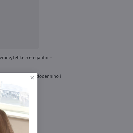
Jemné, lehké a elegantní –
ylovou součástí každodenního i
už: