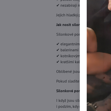
✔ nezabírají místo v obuvi
Jejich hladký povrch a jemný le
Jak nosit silonkové ponožky sty
Silonkové ponožky snadno zkom
✔ elegantními lodičkami
✔ balerínami
✔ kotníkovými botami
✔ kratšími kalhotami nebo sukn
Oblíbené jsou zejména jemně vzo
Pokud sladíte barvu ponožek s ob
Silonkové ponožky i do chladně
I když jsou silonkové ponožky 
i podzim, kdy nechcete nosit kla