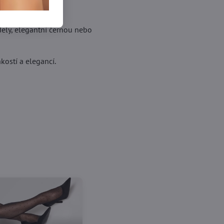
dely, elegantní černou nebo
hkostí a elegancí.