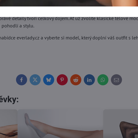
rávě detaily tvoří celkový dojem. Ať už zvolíte klasické tělové mo
 pohodlí a stylu.
nabídce everlady.cz a vyberte si model, který doplní váš outfit s le
Facebook
Twitter
Bluesky
Pinterest
Reddit
LinkedIn
WhatsApp
E-
mail
ěvky: