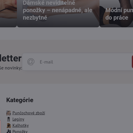
Dámské neviditelné
ponožky – nenápadné, ale
Módní pun
nezbytné
do práce
etter
še novinky:
Kategórie
Punčochové zboží
Legíny
Kalhotky
Ponožky