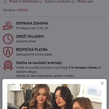
Přidat k Oblíbeným
Dotaz k produktu
Hlídací pes
Výrobce:
ADRIAN
DOPRAVA ZDARMA
Při nákupu nad 1190,- Kč
ZBOŽÍ SKLADEM
zasíláme ihned
BEZPEČNÁ PLATBA
Zabezpečené online platby
Staňte se součástí everlady
Staňte se součástí everlady a využívejte
5 % členskou výhodu
při
každém nákupu.
Výhoda se vám automaticky uplatní v košíku.
Máte zájem o více kusů ?
Kontaktujte nás na mail, zboží pro Vás doskladníme!
info​@everlady​.eu