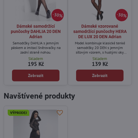
30%
30%
Dámské samodržící
Dámské vzorované
punčochy DAHLIA 20 DEN
samodržící punčochy HERA
Adrian
DE LUX 20 DEN Adrian
Samodržky DAHLIA s jemným
Model kombinuje klasické tenké
páskem a imitací šněrovačky na
samodržky 20 DEN s jemným
zadní straně nohou.
síťovým vzorem, s hustými oky
rozmístěnými po celém povrchu.
Skladem
Skladem
195 Kč
139 Kč
Zobrazit
Zobrazit
Navštívené produkty
VÝPRODEJ