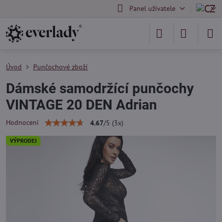
Panel uživatele
Úvod
Punčochové zboží
Dámské samodržící punčochy
VINTAGE 20 DEN Adrian
Hodnocení
4.67
/
5
(
3
x)
VÝPRODEJ