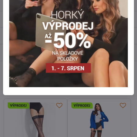
Popis
Recenze
0
Diskuse
0
Facebook
Twitter
Bluesky
Pinterest
Reddit
LinkedIn
WhatsApp
E-
mail
Alternativní produkty
VÝPRODEJ
VÝPRODEJ