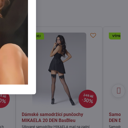
VÝPRODEJ
VÝPRODEJ
9 Kč
249 Kč
0%
30%
Dámské samodržící punčochy
Samodrží
MIKAELA 20 DEN BasBleu
DEN Bas
ích
Síťované samodržky MIKAELA mají na zadní
Samodržky A