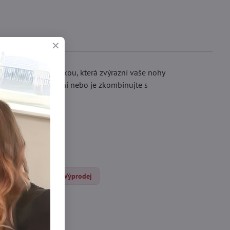
 jsou širokou krajkou, která zvýrazní vaše nohy
o každodenní nošení nebo je zkombinujte s
čocháče DEN
Výprodej