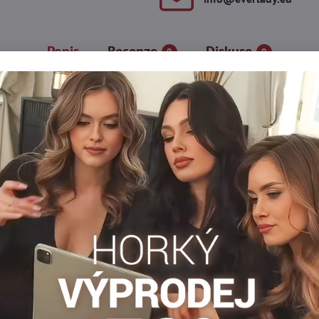
Popis
Recenze
Diskuse
0
0
ích materiálů, díky čemuž jsou velmi jemné a trvanlivé. Ozdobené
ilikonové pásky, které z nohy nekloužou. Punčochy jsou vhodné pr
Síťované punčochy
Erotické punčochy
Dámské pun
chy
Erotické pančuchy
Facebook
Twitter
Bluesky
Pinterest
Reddit
LinkedIn
WhatsApp
E-