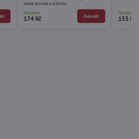
straně proužek a mašličku.
Skladem
Skladem
zit
Zobrazit
174 Kč
153 Kč