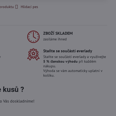
 produktu
Hlídací pes
ZBOŽÍ SKLADEM
zasíláme ihned
Staňte se součástí everlady
y
Staňte se součástí everlady a využívejte
5 % členskou výhodu
při každém
nákupu.
Výhoda se vám automaticky uplatní v
košíku.
e kusů ?
ro Vás doskladníme!