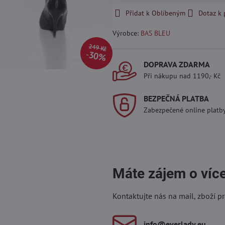
Přidat k Oblíbeným
Dotaz k
Výrobce:
BAS BLEU
249 Kč
30%
DOPRAVA ZDARMA
Při nákupu nad 1190,- Kč
BEZPEČNÁ PLATBA
Zabezpečené online platb
Máte zájem o víc
Kontaktujte nás na mail, zboží p
info​@everlady​.eu