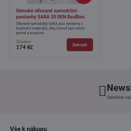
Dámské síťované samodržící
punčochy SARA 20 DEN BasBleu
Síťované samodržky SARA jsou vyrobeny z
kvalitních materiálů, díky čemuž jsou velmi
jemné a trvanlivé.
Skladem
Zobrazit
174 Kč
Newsl
Odebírat na
Vše k nákupu