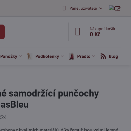
Panel uživatele
Nákupní košík
0 Kč
Ponožky
Podkolenky
Prádlo
Blog
né samodržící punčochy
asBleu
(
3
x)
robeny z kvalitních materiálů, díky čemuž jsou velmi jemné