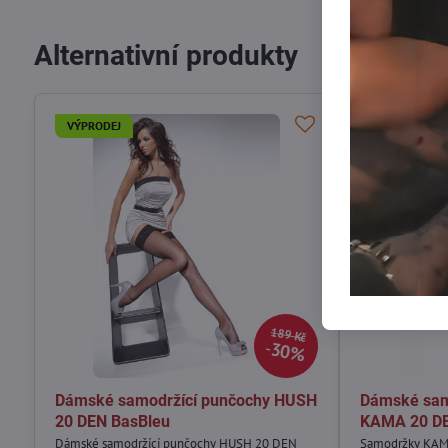
Alternativní produkty
VÝPRODEJ
VÝPRODEJ
189 Kč
30%
Dámské samodržící punčochy HUSH
Dámské sam
20 DEN BasBleu
KAMA 20 DE
Dámské samodržící punčochy HUSH 20 DEN
Samodržky KAMA 