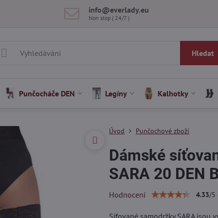
info​@everlady​.eu
Non stop ( 24/7 )
Hledat
Punčocháče DEN
Legíny
Kalhotky
Úvod
Punčochové zboží
Dámské síťova
SARA 20 DEN B
Hodnocení
4.33
/
5
Síťované samodržky SARA jsou vy