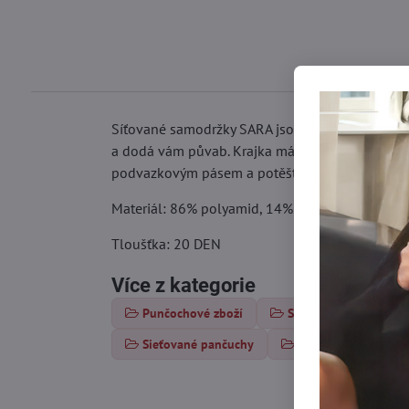
Síťované samodržky SARA jsou vyrobeny z kvalitn
a dodá vám půvab. Krajka má z vnitřní strany s
podvazkovým pásem a potěšte svého partnera.
Materiál: 86% polyamid, 14% elastan
Tloušťka: 20 DEN
Více z kategorie
Punčochové zboží
Samodržící punčochy
Sieťované pančuchy
Samodržiace panču