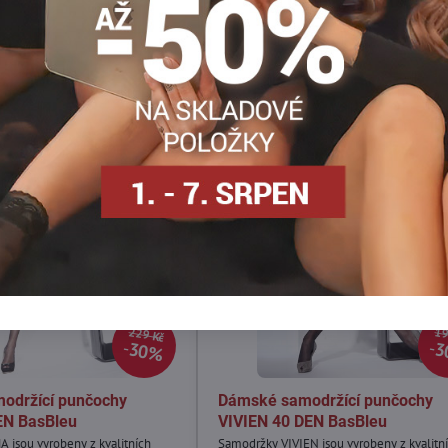
mail
VÝPRODEJ
229 Kč
19
30%
3
održící punčochy
Dámské samodržící punčochy
N BasBleu
VIVIEN 40 DEN BasBleu
jsou vyrobeny z kvalitních
Samodržky VIVIEN jsou vyrobeny z kvalitn