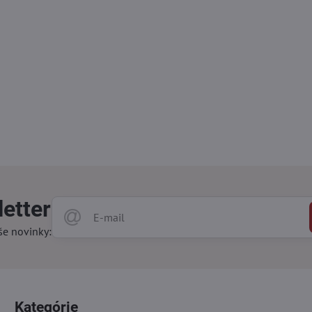
etter
še novinky:
Kategórie