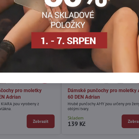
VÝPRODEJ
129 Kč
19
30%
3
čochy pro moletky
Dámské punčochy pro moletky
EN Adrian
60 DEN Adrian
 KIARA jsou vyrobeny z
Hrubé punčochy AMY jsou určeny pro ženy
vlákna.
oblými tvary.
Skladem
Zobrazit
Zobra
139 Kč