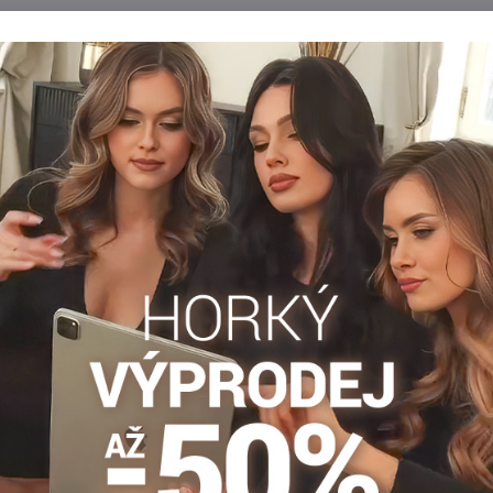
Popis
Recenze
Diskuse
0
0
oblými tvary. Mají dvojitý klín při všech velikostech, díky čemuž 
klín, vyztužený sed i špičky.
Plus size punčochy xl/xxl
Punčocháče 30-40 DEN
Dáms
Facebook
Twitter
Bluesky
Pinterest
Reddit
LinkedIn
WhatsApp
E-
mail