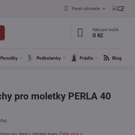
Panel uživatele
Nákupní košík
0 Kč
Ponožky
Podkolenky
Prádlo
Blog
hy pro moletky PERLA 40
30
x)
eny pro ženy s oblými tvary.
Čtěte více