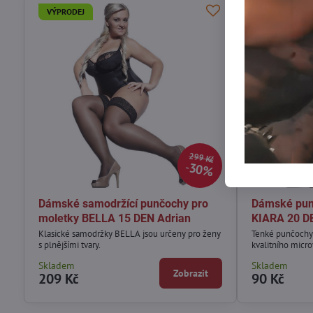
VÝPRODEJ
VÝPRODEJ
299 Kč
30%
Dámské samodržící punčochy pro
Dámské pun
moletky BELLA 15 DEN Adrian
KIARA 20 D
Klasické samodržky BELLA jsou určeny pro ženy
Tenké punčochy
s plnějšími tvary.
kvalitního micro
Skladem
Skladem
Zobrazit
209 Kč
90 Kč