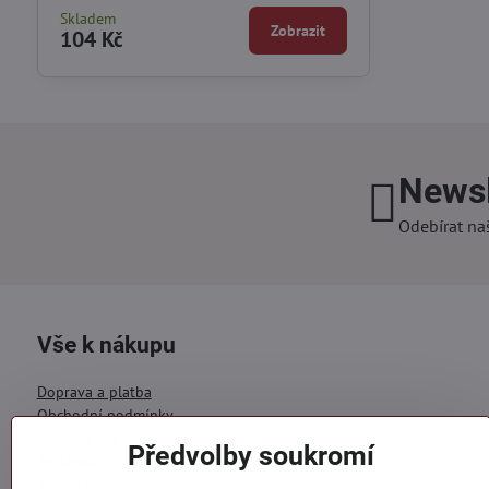
Skladem
Zobrazit
104 Kč
Newsl
Odebírat na
Vše k nákupu
Doprava a platba
Obchodní podmínky
Ochrana OÚ
Předvolby soukromí
Reklamační formulář
Kontakty