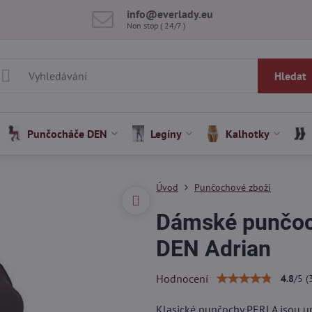
info​@everlady​.eu
Non stop ( 24/7 )
Hledat
Punčocháče DEN
Legíny
Kalhotky
Úvod
Punčochové zboží
Dámské punčoc
DEN Adrian
Hodnocení
4.8
/
5
(
Klasické punčochy PERLA jsou urč