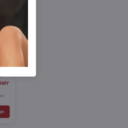
9 Kč
0%
 AMY
 s
zit