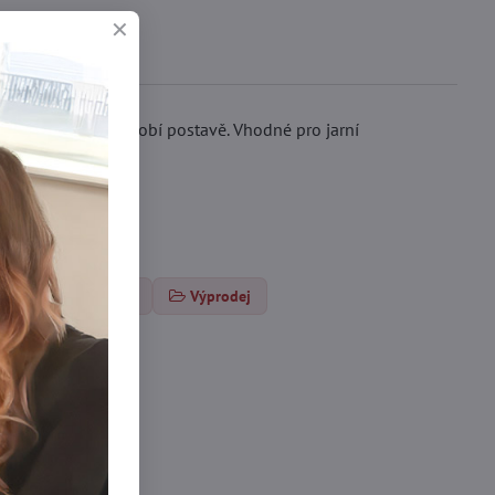
se dokonale přizpůsobí postavě. Vhodné pro jarní
ké punčocháče DEN
Výprodej