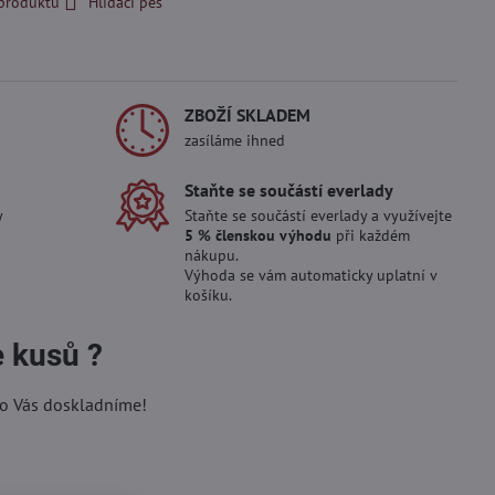
 produktu
Hlídací pes
ZBOŽÍ SKLADEM
zasíláme ihned
Staňte se součástí everlady
y
Staňte se součástí everlady a využívejte
5 % členskou výhodu
při každém
nákupu.
Výhoda se vám automaticky uplatní v
košíku.
e kusů ?
ro Vás doskladníme!