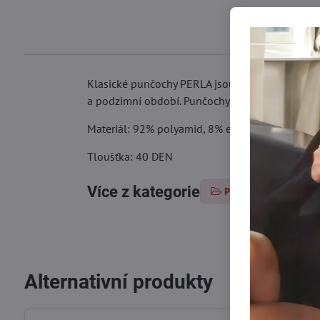
Klasické punčochy PERLA jsou určeny pro ženy s 
a podzimní období. Punčochy mají malý bavlněný 
Materiál: 92% polyamid, 8% elastan
Tloušťka: 40 DEN
Více z kategorie
Punčochové zboží
Alternativní produkty