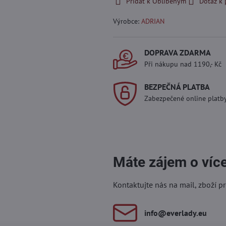
Přidat k Oblíbeným
Dotaz k
Výrobce:
ADRIAN
DOPRAVA ZDARMA
Při nákupu nad 1190,- Kč
BEZPEČNÁ PLATBA
Zabezpečené online platb
Máte zájem o víc
Kontaktujte nás na mail, zboží p
info​@everlady​.eu