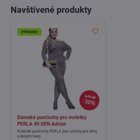
Navštívené produkty
VÝPRODEJ
149 Kč
30%
Dámské punčochy pro moletky
PERLA 40 DEN Adrian
Klasické punčochy PERLA jsou určeny pro ženy
s oblými tvary.