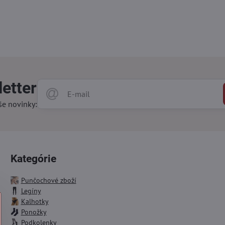
etter
še novinky:
Kategórie
Punčochové zboží
Legíny
Kalhotky
Ponožky
Podkolenky