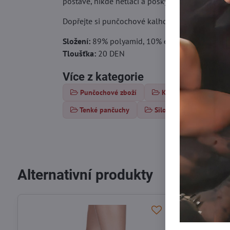
postavě, nikde netlačí a poskytuje pocit druhé k
Dopřejte si punčochové kalhoty, které spojují el
Složení:
89% polyamid, 10% elastan, 1% bavlna
Tloušťka:
20 DEN
Více z kategorie
Punčochové zboží
Klasické punčochy
Tenké pančuchy
Silonky 15-20 DEN
Alternativní produkty