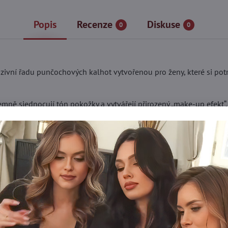
Popis
Recenze
Diskuse
0
0
ivní řadu punčochových kalhot vytvořenou pro ženy, které si potr
emně sjednocují tón pokožky a vytvářejí přirozený „make-up efekt“
né – přesně tak, jak si přejete.
m
há kůže
t
u tyto punčochové kalhoty nejen elegantní, ale i odolné a pohodlné