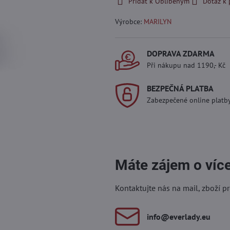
Přidat k Oblíbeným
Dotaz k
Výrobce:
MARILYN
DOPRAVA ZDARMA
Při nákupu nad 1190,- Kč
BEZPEČNÁ PLATBA
Zabezpečené online platb
Máte zájem o víc
Kontaktujte nás na mail, zboží p
info​@everlady​.eu