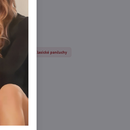
rvní oblečení.
ocháče DEN
Klasické pančuchy