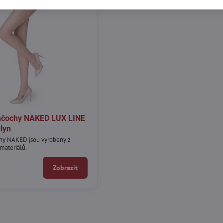
čochy NAKED LUX LINE
lyn
hy NAKED jsou vyrobeny z
 materiálů.
Zobrazit