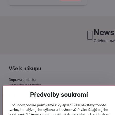
Newsl
Odebírat na
Vše k nákupu
Doprava a platba
Obchodní podmínky
Ochrana OÚ
Předvolby soukromí
Reklamační formulář
Kontakty
Soubory cookie používáme k vylepšení vaší návštěvy tohoto
webu, k analýze jeho výkonu a ke shromažďování údajů o jeho
Objednávky
používání. Můžeme k tomu použít nástroje a služby třetích stran