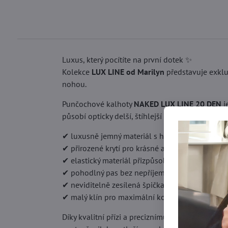
Luxus, který pocítíte na první dotek ✨
Kolekce
LUX LINE od Marilyn
představuje exkluz
nohou.
Punčochové kalhoty
NAKED LUX LINE 20 DEN
j
působí opticky delší, štíhlejší a dokonale uprave
✔ luxusně jemný materiál s hedvábným efekte
✔ přirozené krytí pro krásné a sjednocené nohy
✔ elastický materiál přizpůsobující se jako dru
✔ pohodlný pas bez nepříjemného tlaku
✔ neviditelně zesílená špička pro vyšší odolnos
✔ malý klín pro maximální komfort při nošení
Díky kvalitní přízi a preciznímu zpracování jso