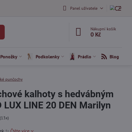
Panel uživatele
Nákupní košík
0 Kč
Ponožky
Podkolenky
Prádlo
Blog
cké punčochy
hové kalhoty s hedvábným
 LUX LINE 20 DEN Marilyn
(
13
x)
otek ✨
Čtěte více