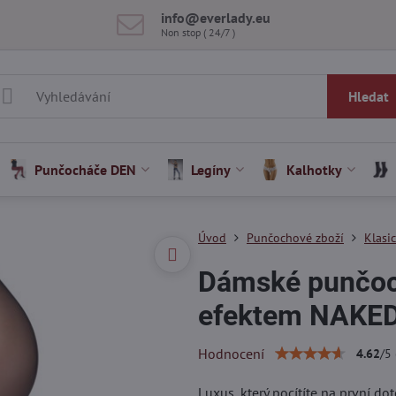
info​@everlady​.eu
Non stop ( 24/7 )
Hledat
Punčocháče DEN
Legíny
Kalhotky
Úvod
Punčochové zboží
Klasi
Dámské punčoc
efektem NAKED
Hodnocení
4.62
/
5
Luxus, který pocítíte na první d