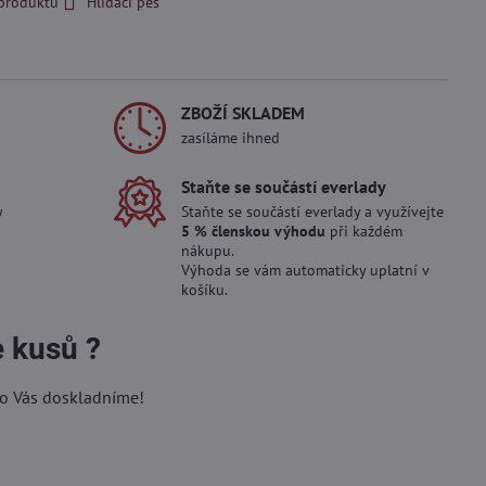
 produktu
Hlídací pes
ZBOŽÍ SKLADEM
zasíláme ihned
Staňte se součástí everlady
y
Staňte se součástí everlady a využívejte
5 % členskou výhodu
při každém
nákupu.
Výhoda se vám automaticky uplatní v
košíku.
e kusů ?
ro Vás doskladníme!