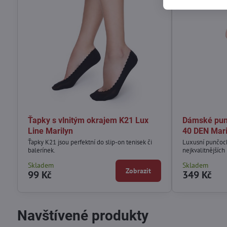
Ťapky s vlnitým okrajem K21 Lux
Dámské pun
Line Marilyn
40 DEN Mari
Ťapky K21 jsou perfektní do slip-on tenisek či
Luxusní punčoc
balerínek.
nejkvalitnějších
Skladem
Skladem
Zobrazit
99 Kč
349 Kč
Navštívené produkty