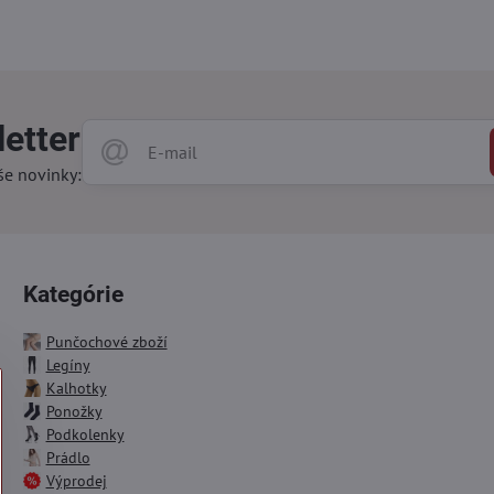
etter
še novinky:
Kategórie
Punčochové zboží
Legíny
Kalhotky
Ponožky
Podkolenky
Prádlo
Výprodej