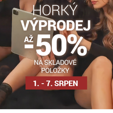
ůže.
eganci, komfort a nádech luxusu – kousek, který si zamilujete na p
Tenké punčochy
Punčocháče 15-20 DEN
Dámské punč
Facebook
Twitter
Bluesky
Pinterest
Reddit
LinkedIn
WhatsApp
E-
mail