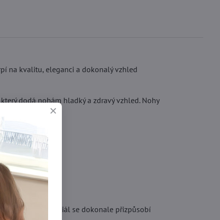
pí na kvalitu, eleganci a dokonalý vzhled
, který dodá nohám hladký a zdravý vzhled. Nohy
 po celý den. Materiál se dokonale přizpůsobí