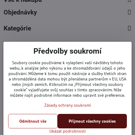
Objednávky
Kategórie
Facebook
Instagram
Pinterest
Předvolby soukromí
Kontakty
Soubory cookie používáme k vylepšení vaší návštěvy tohoto
+421 919 060 751
webu, k analýze jeho výkonu a ke shromažďování údajů o jeho
používání. Můžeme k tomu použít nástroje a služby třetích stran
Pondělí - Pátek : 09:00 - 15:00 hod.
a shromážděná data mohou být přenášena partnerům v EU, USA
info​@everlady​.eu
nebo jiných zemích. Kliknutím na „Přijmout všechny soubory
Non stop ( 24/7 )
cookie“ vyjadřujete svůj souhlas s tímto zpracováním. Níže
můžete najít podrobné informace nebo upravit své preference.
Zásady ochrany soukromí
Odmítnout vše
Přijmout všechny cookies
©
2026
Copyright
Předvolby soukromí
Zásady ochrany soukromí
Ukázat podrobnosti
Vytvořeno systémem:
ByznysWeb.cz