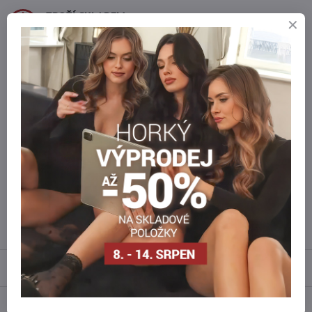
ZBOŽÍ SKLADEM
zasíláme ihned
BEZPEČNÁ PLATBA
Zabezpečené online platby
Staňte se součástí everlady
Staňte se součástí everlady a využívejte
5 % členskou výhodu
při
každém nákupu.
Výhoda se vám automaticky uplatní v košíku.
Máte zájem o více kusů ?
Kontaktujte nás na mail, zboží pro Vás doskladníme!
info​@everlady​.eu
Popis
Recenze
0