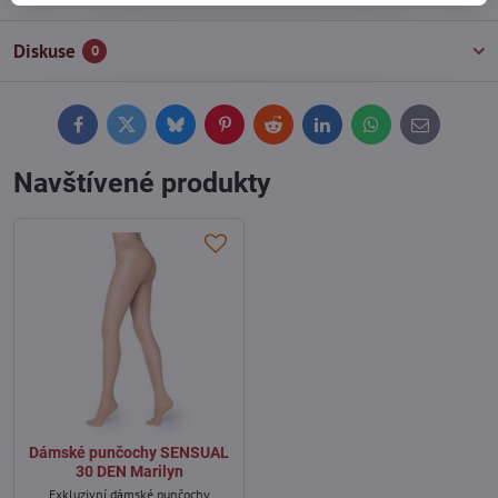
Diskuse
0
Facebook
Twitter
Bluesky
Pinterest
Reddit
LinkedIn
WhatsApp
E-
mail
Navštívené produkty
Dámské punčochy SENSUAL
30 DEN Marilyn
Exkluzivní dámské punčochy