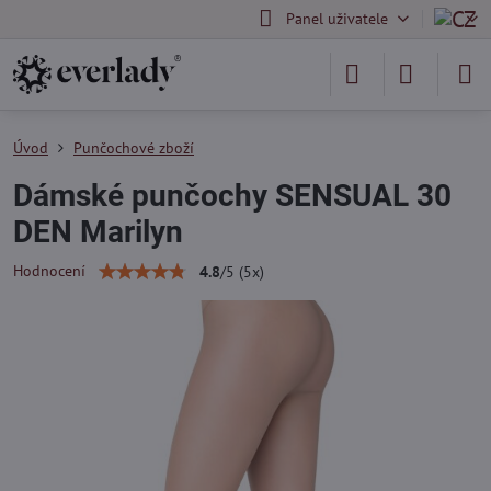
Panel uživatele
Úvod
Punčochové zboží
Dámské punčochy SENSUAL 30
DEN Marilyn
Hodnocení
4.8
/
5
(
5
x)