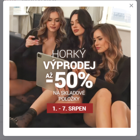
ZBOŽÍ SKLADEM
zasíláme ihned
BEZPEČNÁ PLATBA
Zabezpečené online platby
Staňte se součástí everlady
Staňte se součástí everlady a využívejte
5 % členskou výhodu
při
každém nákupu.
Výhoda se vám automaticky uplatní v košíku.
Máte zájem o více kusů ?
Kontaktujte nás na mail, zboží pro Vás doskladníme!
info​@everlady​.eu
Popis
Recenze
0