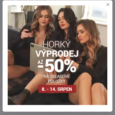
ZBOŽÍ SKLADEM
zasíláme ihned
BEZPEČNÁ PLATBA
Zabezpečené online platby
Staňte se součástí everlady
Staňte se součástí everlady a využívejte
5 % členskou výhodu
při
každém nákupu.
Výhoda se vám automaticky uplatní v košíku.
Máte zájem o více kusů ?
Kontaktujte nás na mail, zboží pro Vás doskladníme!
info​@everlady​.eu
Popis
Recenze
0