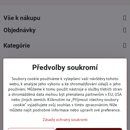
Vše k nákupu
Objednávky
Kategórie
Facebook
Instagram
Pinterest
Předvolby soukromí
Kontakty
Soubory cookie používáme k vylepšení vaší návštěvy tohoto
+421 919 060 751
webu, k analýze jeho výkonu a ke shromažďování údajů o jeho
používání. Můžeme k tomu použít nástroje a služby třetích stran
Pondělí - Pátek : 09:00 - 15:00 hod.
a shromážděná data mohou být přenášena partnerům v EU, USA
info​@everlady​.eu
nebo jiných zemích. Kliknutím na „Přijmout všechny soubory
Non stop ( 24/7 )
cookie“ vyjadřujete svůj souhlas s tímto zpracováním. Níže
můžete najít podrobné informace nebo upravit své preference.
Zásady ochrany soukromí