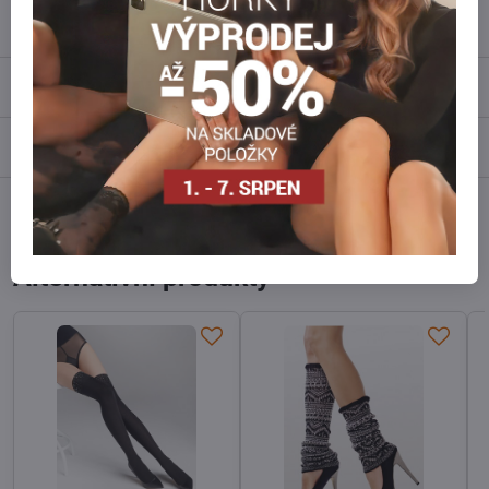
Popis
Recenze
0
Diskuse
0
Facebook
Twitter
Bluesky
Pinterest
Reddit
LinkedIn
WhatsApp
E-
mail
Alternativní produkty