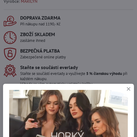
Výrobce:
MARILYN
DOPRAVA ZDARMA
Při nákupu nad 1190,- Kč
ZBOŽÍ SKLADEM
zasíláme ihned
BEZPEČNÁ PLATBA
Zabezpečené online platby
Staňte se součástí everlady
Staňte se součástí everlady a využívejte
5 % členskou výhodu
při
každém nákupu.
Výhoda se vám automaticky uplatní v košíku.
Máte zájem o více kusů ?
Kontaktujte nás na mail, zboží pro Vás doskladníme!
info​@everlady​.eu