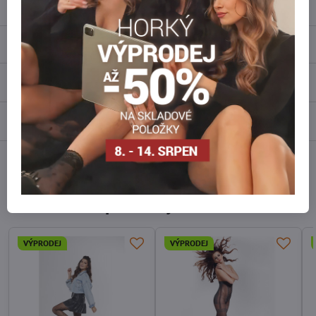
Popis
Recenze
0
Diskuse
0
Facebook
Twitter
Bluesky
Pinterest
Reddit
LinkedIn
WhatsApp
E-
mail
Alternativní produkty
VÝPRODEJ
VÝPRODEJ