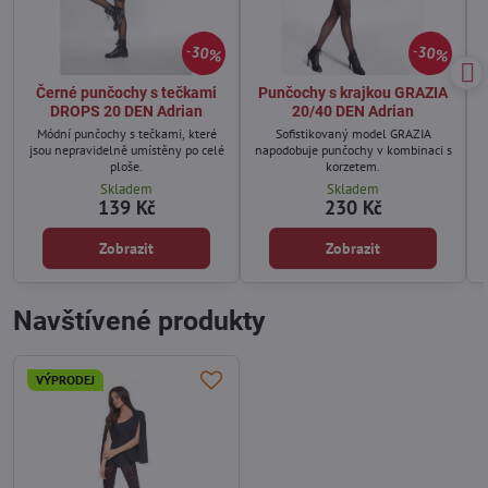
30%
30%
Černé punčochy s tečkami
Punčochy s krajkou GRAZIA
DROPS 20 DEN Adrian
20/40 DEN Adrian
Módní punčochy s tečkami, které
Sofistikovaný model GRAZIA
jsou nepravidelně umístěny po celé
napodobuje punčochy v kombinaci s
ploše.
korzetem.
Skladem
Skladem
139 Kč
230 Kč
Zobrazit
Zobrazit
Navštívené produkty
VÝPRODEJ