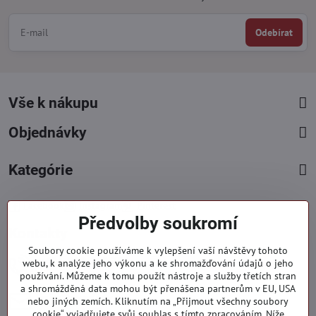
Odebírat
Vše k nákupu
Objednávky
Kategórie
Facebook
Instagram
Pinterest
Předvolby soukromí
Kontakty
Soubory cookie používáme k vylepšení vaší návštěvy tohoto
+421 919 060 751
webu, k analýze jeho výkonu a ke shromažďování údajů o jeho
používání. Můžeme k tomu použít nástroje a služby třetích stran
Pondělí - Pátek : 09:00 - 15:00 hod.
a shromážděná data mohou být přenášena partnerům v EU, USA
info​@everlady​.eu
nebo jiných zemích. Kliknutím na „Přijmout všechny soubory
Non stop ( 24/7 )
cookie“ vyjadřujete svůj souhlas s tímto zpracováním. Níže