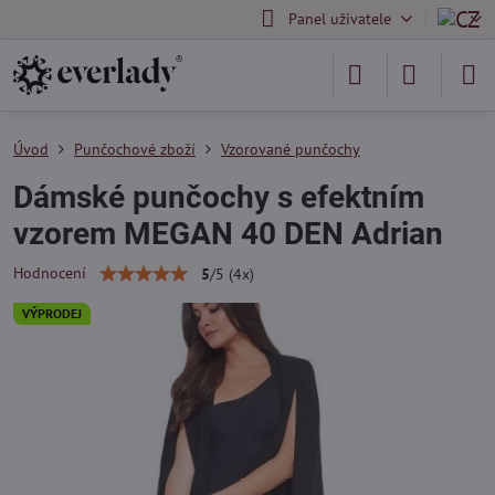
Panel uživatele
Úvod
Punčochové zboží
Vzorované punčochy
Dámské punčochy s efektním
vzorem MEGAN 40 DEN Adrian
Hodnocení
5
/
5
(
4
x)
VÝPRODEJ