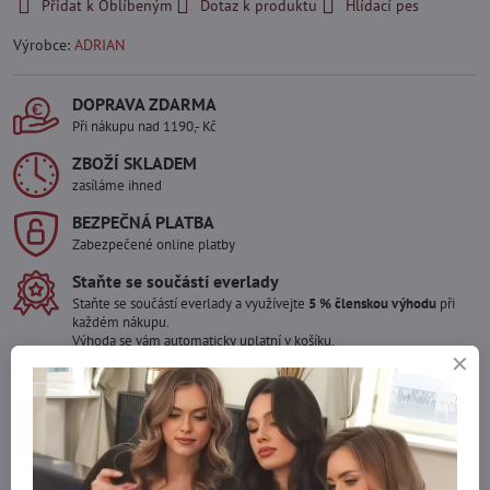
Přidat k Oblíbeným
Dotaz k produktu
Hlídací pes
Výrobce:
ADRIAN
DOPRAVA ZDARMA
Při nákupu nad 1190,- Kč
ZBOŽÍ SKLADEM
zasíláme ihned
BEZPEČNÁ PLATBA
Zabezpečené online platby
Staňte se součástí everlady
Staňte se součástí everlady a využívejte
5 % členskou výhodu
při
každém nákupu.
Výhoda se vám automaticky uplatní v košíku.
Máte zájem o více kusů ?
Kontaktujte nás na mail, zboží pro Vás doskladníme!
info​@everlady​.eu