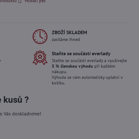
 produktu
Hlídací pes
ZBOŽÍ SKLADEM
zasíláme ihned
Staňte se součástí everlady
y
Staňte se součástí everlady a využívejte
5 % členskou výhodu
při každém
nákupu.
Výhoda se vám automaticky uplatní v
košíku.
e kusů ?
ro Vás doskladníme!