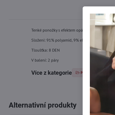
Tenké ponožky s efektem opálených nohou, s 
Složení: 91% polyamid, 9% elastan
Tloušťka: 8 DEN
V balení: 2 páry
Více z kategorie
Ponožky
Silo
Alternativní produkty