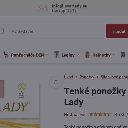
info​@everlady​.eu
Non stop ( 24/7 )
Hledat
Punčocháče DEN
Legíny
Kalhotky
Úvod
Ponožky
Silonkové pon
Tenké ponožky
Lady
Hodnocení
4.5
/
5
(
Tenké ponožky s efektem opále