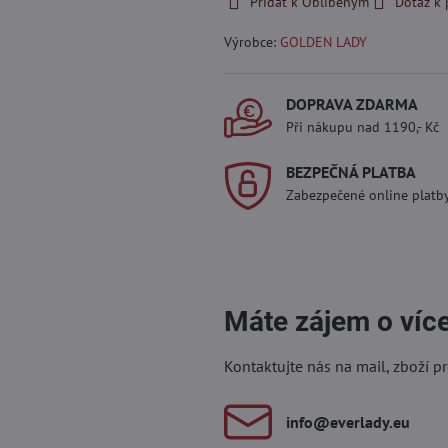
Přidat k Oblíbeným
Dotaz k
Výrobce:
GOLDEN LADY
DOPRAVA ZDARMA
Při nákupu nad 1190,- Kč
BEZPEČNÁ PLATBA
Zabezpečené online platb
Máte zájem o víc
Kontaktujte nás na mail, zboží p
info​@everlady​.eu