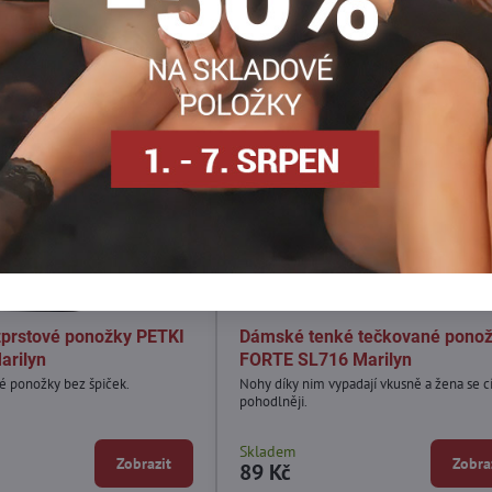
prstové ponožky PETKI
Dámské tenké tečkované pono
arilyn
FORTE SL716 Marilyn
vé ponožky bez špiček.
Nohy díky nim vypadají vkusně a žena se cí
pohodlněji.
Skladem
Zobrazit
Zobra
89 Kč