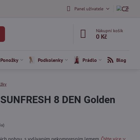
Panel uživatele
Nákupní košík
0 Kč
Ponožky
Podkolenky
Prádlo
Blog
ožky
 SUNFRESH 8 DEN Golden
4
x)
ných nohou, s vyšívaným nekompresním lemem.
Čtěte více