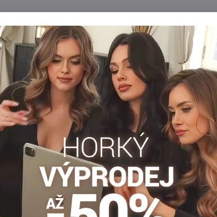
Popis
Recenze
Diskuse
0
0
vyšívaným nekompresním lemem.
nkové ponožky
Silonkové ponožky
Facebook
Twitter
Bluesky
Pinterest
Reddit
LinkedIn
WhatsApp
E-
mail