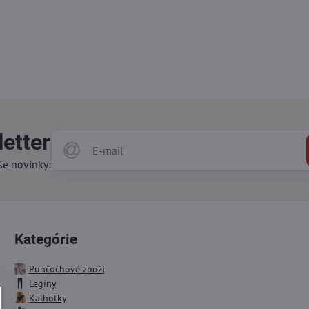
etter
še novinky:
Kategórie
Punčochové zboží
Legíny
Kalhotky