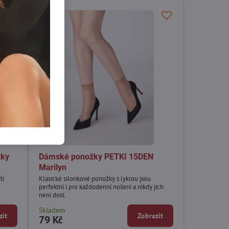
žky
Dámské ponožky PETKI 15DEN
Marilyn
tí
Klasické silonkové ponožky s lykrou jsou
perfektní i pro každodenní nošení a nikdy jich
není dost.
Skladem
zit
Zobrazit
79 Kč