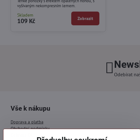
Tenké ponožky s efektem opálených nohou, s
vyšívaným nekompresním lemem.
Skladem
Zobrazit
109 Kč
Newsl
Odebírat na
Vše k nákupu
Doprava a platba
Obchodní podmínky
Ochrana OÚ