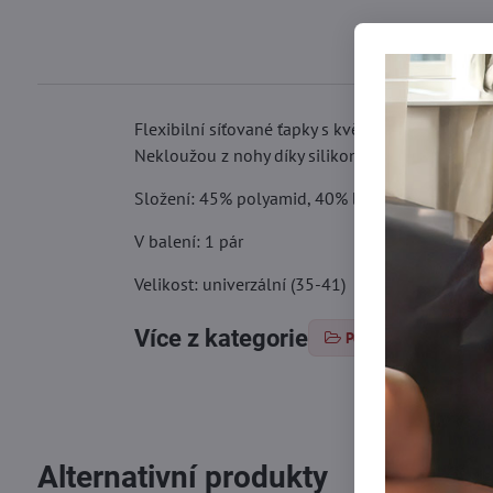
Flexibilní síťované ťapky s květinovým vzorem.
Nekloužou z nohy díky silikonu na bocích a patě
Složení: 45% polyamid, 40% bavlna, 15% elast
V balení: 1 pár
Velikost: univerzální (35-41)
Více z kategorie
Ponožky
Dáms
Alternativní produkty