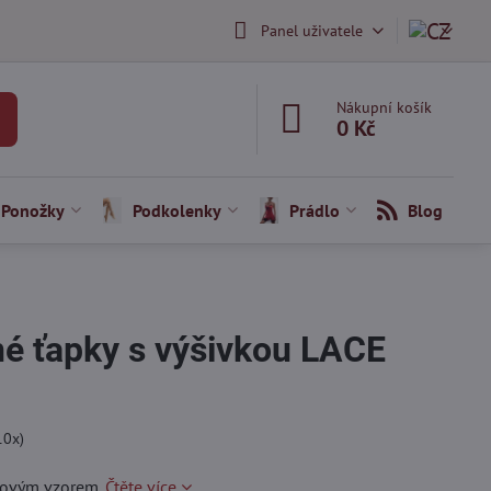
Panel uživatele
Nákupní košík
0 Kč
Ponožky
Podkolenky
Prádlo
Blog
é ťapky s výšivkou LACE
10
x)
inovým vzorem.
Čtěte více