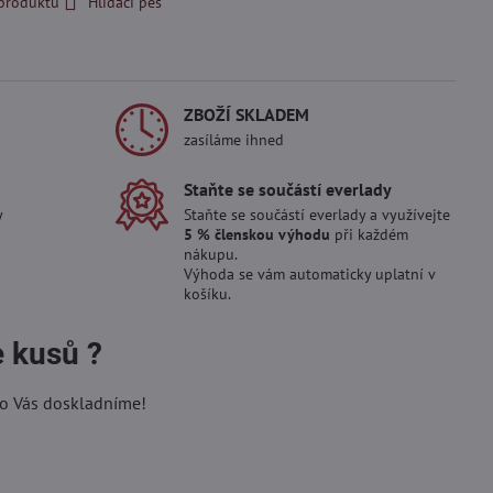
 produktu
Hlídací pes
ZBOŽÍ SKLADEM
zasíláme ihned
Staňte se součástí everlady
y
Staňte se součástí everlady a využívejte
5 % členskou výhodu
při každém
nákupu.
Výhoda se vám automaticky uplatní v
košíku.
e kusů ?
ro Vás doskladníme!