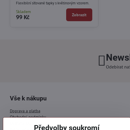
Flexibilní síťované ťapky s květinovým vzorem.
Skladem
Zobrazit
99 Kč
Newsl
Odebírat na
Vše k nákupu
Doprava a platba
Obchodní podmínky
Ochrana OÚ
Předvolby soukromí
Reklamační formulář