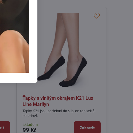
Ťapky s vlnitým okrajem K21 Lux
Line Marilyn
Ťapky K21 jsou perfektní do slip-on tenisek či
balerínek.
Skladem
zit
Zobrazit
99 Kč