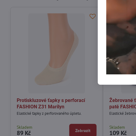
Protiskluzové ťapky s perforací
Žebrované ť
FASHION Z31 Marilyn
patě FASHI
Elastické ťapky z perforovaného úpletu.
Elastické žebrov
Skladem
Skladem
Zobrazit
89 Kč
109 Kč