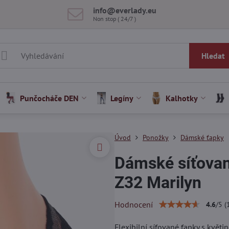
info​@everlady​.eu
Non stop ( 24/7 )
Hledat
Punčocháče DEN
Legíny
Kalhotky
Úvod
Ponožky
Dámské ťapky
Dámské síťovan
Z32 Marilyn
Hodnocení
4.6
/
5
(
Flexibilní síťované ťapky s květ