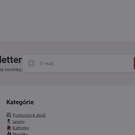
etter
še novinky:
Kategórie
Punčochové zboží
Legíny
Kalhotky
Ponožky