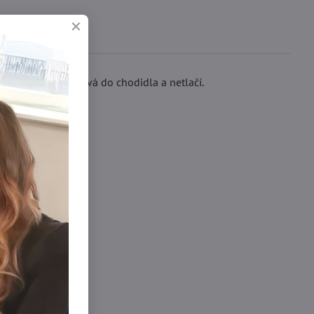
prava se nezařezává do chodidla a netlačí.
ní po celý den.