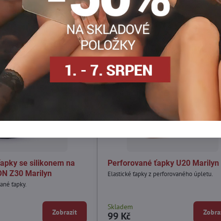
apky se silikonem na
Perforované ťapky U20 Marilyn
ON Z30 Marilyn
Elastické ťapky z perforovaného úpletu.
ané ťapky.
Skladem
Zobrazit
Zobra
99 Kč