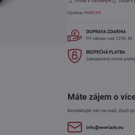
Přidat k Oblíbeným
Dotaz k
Výrobce:
MARILYN
DOPRAVA ZDARMA
Při nákupu nad 1190,- Kč
BEZPEČNÁ PLATBA
Zabezpečené online platb
Máte zájem o víc
Kontaktujte nás na mail, zboží p
info​@everlady​.eu