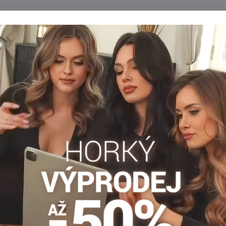
Popis
Recenze
Diskuse
0
0
 Jsou ukončeny hladce, což poskytuje dodatečný komfort nošení – ú
. Zabraňují odírání. Hladký, bavlněný spodek zaručí příjemné noše
an
ké ťapky
Dámske ťapky
Facebook
Twitter
Bluesky
Pinterest
Reddit
LinkedIn
WhatsApp
E-
mail