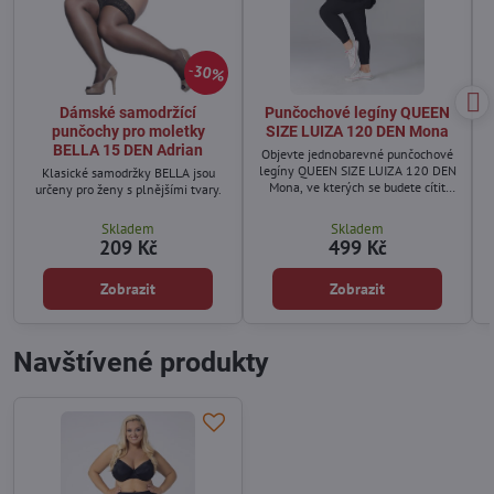
30%
Dámské samodržící
Punčochové legíny QUEEN
punčochy pro moletky
SIZE LUIZA 120 DEN Mona
BELLA 15 DEN Adrian
Objevte jednobarevné punčochové
legíny QUEEN SIZE LUIZA 120 DEN
Klasické samodržky BELLA jsou
Mona, ve kterých se budete cítit
určeny pro ženy s plnějšími tvary.
sebevědomě a výjimečně.
Skladem
Skladem
209 Kč
499 Kč
Zobrazit
Zobrazit
Navštívené produkty