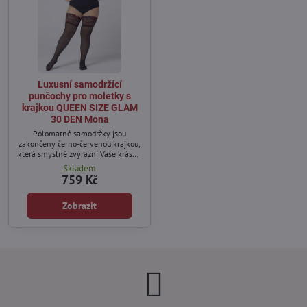
Luxusní samodržící
punčochy pro moletky s
krajkou QUEEN SIZE GLAM
30 DEN Mona
Polomatné samodržky jsou
zakončeny černo-červenou krajkou,
která smyslně zvýrazní Vaše krásné
nohy.
Skladem
759 Kč
Zobrazit