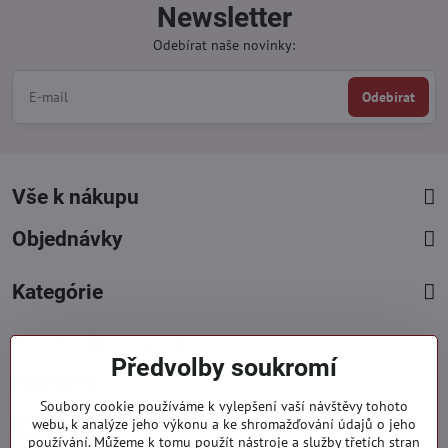
Newsletter
Odebírat naše novinky:
Odebírat
Vše k nákupu
Objednávky
Kategórie
Facebook
Instagram
Pinterest
Předvolby soukromí
Kontakty
Soubory cookie používáme k vylepšení vaší návštěvy tohoto
+421 919 060 751
webu, k analýze jeho výkonu a ke shromažďování údajů o jeho
používání. Můžeme k tomu použít nástroje a služby třetích stran
Pondělí - Pátek : 09:00 - 15:00 hod.