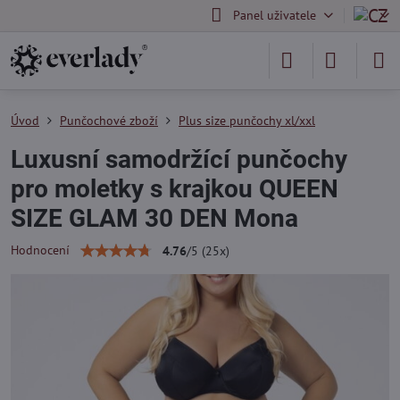
Panel uživatele
Úvod
Punčochové zboží
Plus size punčochy xl/xxl
Luxusní samodržící punčochy
pro moletky s krajkou QUEEN
SIZE GLAM 30 DEN Mona
Hodnocení
4.76
/
5
(
25
x)