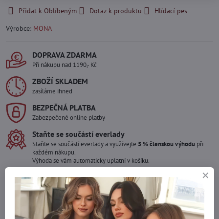
Přidat k Oblíbeným
Dotaz k produktu
Hlídací pes
Výrobce:
MONA
DOPRAVA ZDARMA
Při nákupu nad 1190,- Kč
ZBOŽÍ SKLADEM
zasíláme ihned
BEZPEČNÁ PLATBA
Zabezpečené online platby
Staňte se součástí everlady
Staňte se součástí everlady a využívejte
5 % členskou výhodu
při
každém nákupu.
Výhoda se vám automaticky uplatní v košíku.
Máte zájem o více kusů ?
Kontaktujte nás na mail, zboží pro Vás doskladníme!