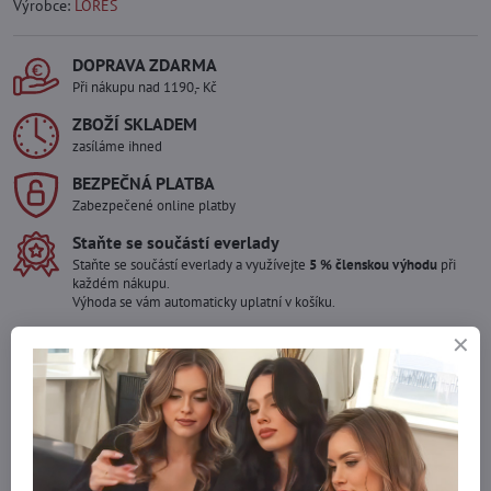
Výrobce:
LORES
DOPRAVA ZDARMA
Při nákupu nad 1190,- Kč
ZBOŽÍ SKLADEM
zasíláme ihned
BEZPEČNÁ PLATBA
Zabezpečené online platby
Staňte se součástí everlady
Staňte se součástí everlady a využívejte
5 % členskou výhodu
při
každém nákupu.
Výhoda se vám automaticky uplatní v košíku.
Máte zájem o více kusů ?
Kontaktujte nás na mail, zboží pro Vás doskladníme!
info​@everlady​.eu