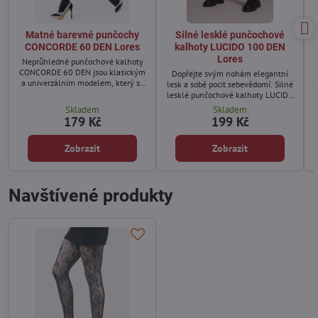
Matné barevné punčochy
Silné lesklé punčochové
CONCORDE 60 DEN Lores
kalhoty LUCIDO 100 DEN
Lores
Neprůhledné punčochové kalhoty
CONCORDE 60 DEN jsou klasickým
Dopřejte svým nohám elegantní
a univerzálním modelem, který se
s
lesk a sobě pocit sebevědomí. Silné
hodí k různým outfitům – od
lesklé punčochové kalhoty LUCIDO
jednoduchých každodenních
100 DEN od značky Lores jsou
Skladem
Skladem
kombinací až po elegantní
stvořené pro ženy, které chtějí
179 Kč
199 Kč
příležitosti.
vypadat stylově i během
chladnějších dnů. Jemně lesklý
Zobrazit
Zobrazit
povrch nádherně odráží světlo,
opticky zeštíhluje nohy a dodává
jim hladký a elegantní vzhled.
Navštívené produkty