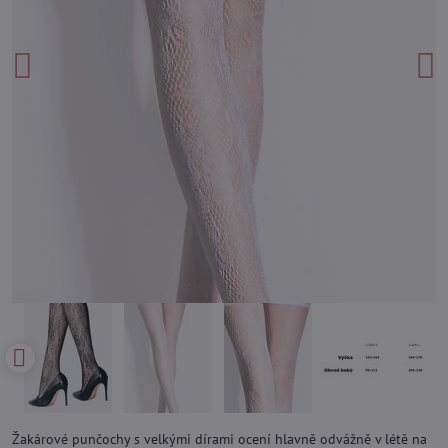
Žakárové punčochy s velkými dírami ocení hlavně odvážně v létě na