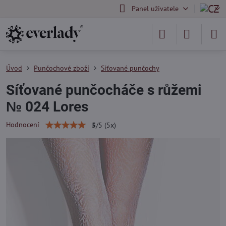
Panel uživatele
Úvod
Punčochové zboží
Síťované punčochy
Síťované punčocháče s růžemi
№ 024 Lores
Hodnocení
5
/
5
(
5
x)