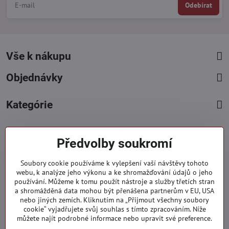
Odebírat
Vše k nákupu
Objednávky
Kategórie
Facebook
Instagram
Pinterest
Předvolby soukromí
Kontakty
Soubory cookie používáme k vylepšení vaší návštěvy tohoto
+421 919 060 751
webu, k analýze jeho výkonu a ke shromažďování údajů o jeho
používání. Můžeme k tomu použít nástroje a služby třetích stran
Pondělí - Pátek : 09:00 - 15:00 hod.
a shromážděná data mohou být přenášena partnerům v EU, USA
info​@everlady​.eu
nebo jiných zemích. Kliknutím na „Přijmout všechny soubory
Non stop ( 24/7 )
cookie“ vyjadřujete svůj souhlas s tímto zpracováním. Níže
můžete najít podrobné informace nebo upravit své preference.