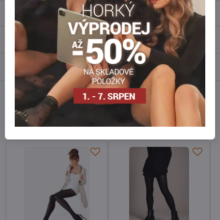
Popis
Recenze
0
Diskuse
0
Facebook
Twitter
Bluesky
Pinterest
Reddit
LinkedIn
WhatsApp
E-
mail
Alternativní produkty