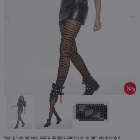
30%
Vzor připomínající zebru dodává ženským nohám jedinečný a