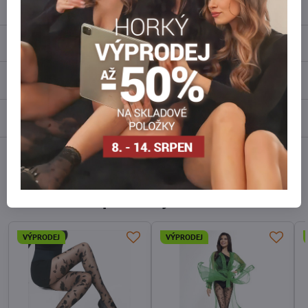
Popis
Recenze
0
Diskuse
0
Facebook
Twitter
Bluesky
Pinterest
Reddit
LinkedIn
WhatsApp
E-
mail
Alternativní produkty
VÝPRODEJ
VÝPRODEJ