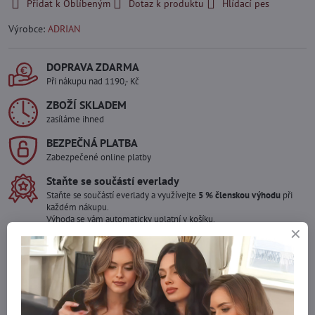
Přidat k Oblíbeným
Dotaz k produktu
Hlídací pes
Výrobce:
ADRIAN
DOPRAVA ZDARMA
Při nákupu nad 1190,- Kč
ZBOŽÍ SKLADEM
zasíláme ihned
BEZPEČNÁ PLATBA
Zabezpečené online platby
Staňte se součástí everlady
Staňte se součástí everlady a využívejte
5 % členskou výhodu
při
každém nákupu.
Výhoda se vám automaticky uplatní v košíku.
Máte zájem o více kusů ?
Kontaktujte nás na mail, zboží pro Vás doskladníme!
info​@everlady​.eu