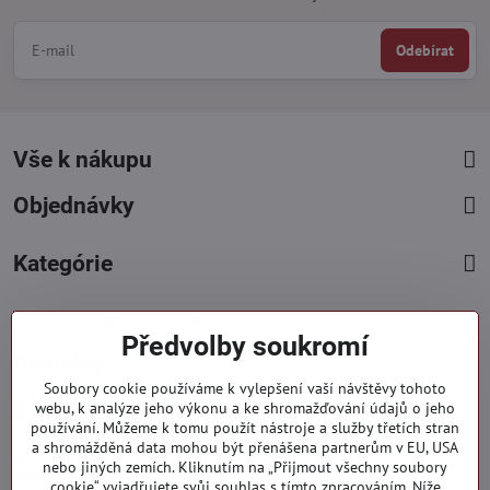
Odebírat
Vše k nákupu
Objednávky
Kategórie
Facebook
Instagram
Pinterest
Předvolby soukromí
Kontakty
Soubory cookie používáme k vylepšení vaší návštěvy tohoto
+421 919 060 751
webu, k analýze jeho výkonu a ke shromažďování údajů o jeho
používání. Můžeme k tomu použít nástroje a služby třetích stran
Pondělí - Pátek : 09:00 - 15:00 hod.
a shromážděná data mohou být přenášena partnerům v EU, USA
info​@everlady​.eu
nebo jiných zemích. Kliknutím na „Přijmout všechny soubory
Non stop ( 24/7 )
cookie“ vyjadřujete svůj souhlas s tímto zpracováním. Níže