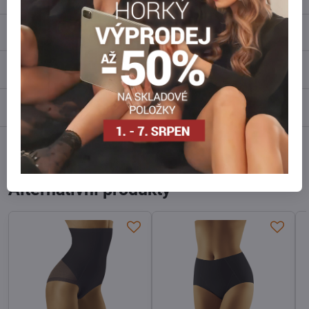
Popis
Recenze
0
Diskuse
0
Facebook
Twitter
Bluesky
Pinterest
Reddit
LinkedIn
WhatsApp
E-
mail
Alternativní produkty