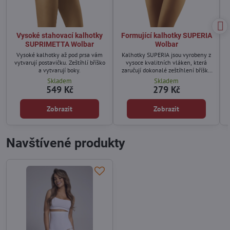
Vysoké stahovací kalhotky
Formující kalhotky SUPERIA
SUPRIMETTA Wolbar
Wolbar
Vysoké kalhotky až pod prsa vám
Kalhotky SUPERIA jsou vyrobeny z
vytvarují postavičku. Zeštíhlí bříško
vysoce kvalitních vláken, která
a vytvarují boky.
zaručují dokonalé zeštíhlení bříška
a boků.
Skladem
Skladem
549 Kč
279 Kč
Zobrazit
Zobrazit
Navštívené produkty