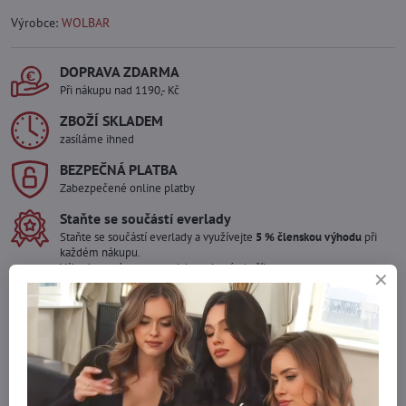
Výrobce:
WOLBAR
DOPRAVA ZDARMA
Při nákupu nad 1190,- Kč
ZBOŽÍ SKLADEM
zasíláme ihned
BEZPEČNÁ PLATBA
Zabezpečené online platby
Staňte se součástí everlady
Staňte se součástí everlady a využívejte
5 % členskou výhodu
při
každém nákupu.
Výhoda se vám automaticky uplatní v košíku.
Máte zájem o více kusů ?
Kontaktujte nás na mail, zboží pro Vás doskladníme!
info​@everlady​.eu