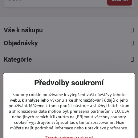
Vše k nákupu
Objednávky
Kategórie
Facebook
Instagram
Pinterest
Předvolby soukromí
Kontakty
Soubory cookie používáme k vylepšení vaší návštěvy tohoto
+421 919 060 751
webu, k analýze jeho výkonu a ke shromažďování údajů o jeho
používání. Můžeme k tomu použít nástroje a služby třetích stran
Pondělí - Pátek : 09:00 - 15:00 hod.
a shromážděná data mohou být přenášena partnerům v EU, USA
info​@everlady​.eu
nebo jiných zemích. Kliknutím na „Přijmout všechny soubory
Non stop ( 24/7 )
cookie“ vyjadřujete svůj souhlas s tímto zpracováním. Níže
můžete najít podrobné informace nebo upravit své preference.