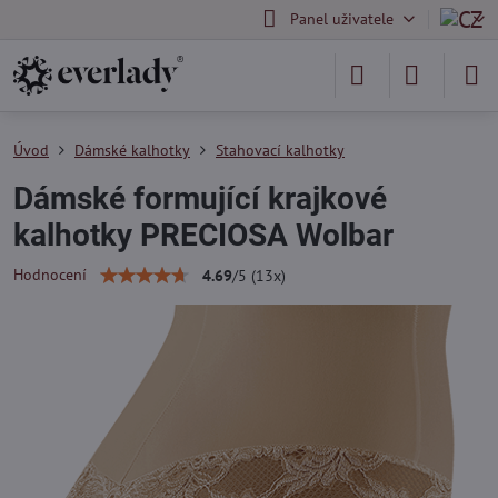
Panel uživatele
Úvod
Dámské kalhotky
Stahovací kalhotky
Dámské formující krajkové
kalhotky PRECIOSA Wolbar
Hodnocení
4.69
/
5
(
13
x)