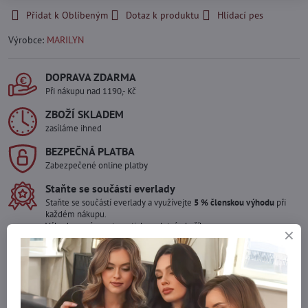
Přidat k Oblíbeným
Dotaz k produktu
Hlídací pes
Výrobce:
MARILYN
DOPRAVA ZDARMA
Při nákupu nad 1190,- Kč
ZBOŽÍ SKLADEM
zasíláme ihned
BEZPEČNÁ PLATBA
Zabezpečené online platby
Staňte se součástí everlady
Staňte se součástí everlady a využívejte
5 % členskou výhodu
při
každém nákupu.
Výhoda se vám automaticky uplatní v košíku.
Máte zájem o více kusů ?
Kontaktujte nás na mail, zboží pro Vás doskladníme!