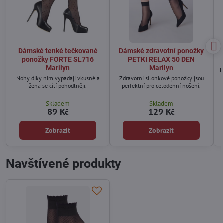
Dámské tenké tečkované
Dámské zdravotní ponožky
ponožky FORTE SL716
PETKI RELAX 50 DEN
Marilyn
Marilyn
K
Nohy díky nim vypadají vkusně a
Zdravotní silonkové ponožky jsou
žena se cítí pohodlněji.
perfektní pro celodenní nošení.
Skladem
Skladem
89 Kč
129 Kč
Zobrazit
Zobrazit
Navštívené produkty