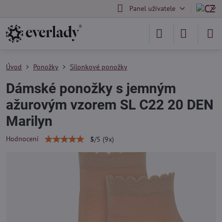
Panel uživatele
Úvod
Ponožky
Silonkové ponožky
Dámské ponožky s jemným
ažurovým vzorem SL C22 20 DEN
Marilyn
Hodnocení
5
/
5
(
9
x)