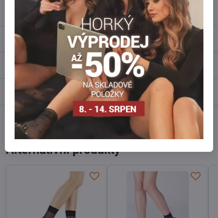
info​@everlady​.eu
Popis
Recenze
0
Diskuse
0
Facebook
Twitter
Bluesky
Pinterest
Reddit
LinkedIn
WhatsApp
E-
mail
Alternativní produkty