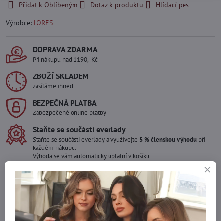
Přidat k Oblíbeným
Dotaz k produktu
Hlídací pes
Výrobce:
LORES
DOPRAVA ZDARMA
Při nákupu nad 1190,- Kč
ZBOŽÍ SKLADEM
zasíláme ihned
BEZPEČNÁ PLATBA
Zabezpečené online platby
Staňte se součástí everlady
Staňte se součástí everlady a využívejte
5 % členskou výhodu
při
každém nákupu.
Výhoda se vám automaticky uplatní v košíku.
Máte zájem o více kusů ?
Kontaktujte nás na mail, zboží pro Vás doskladníme!