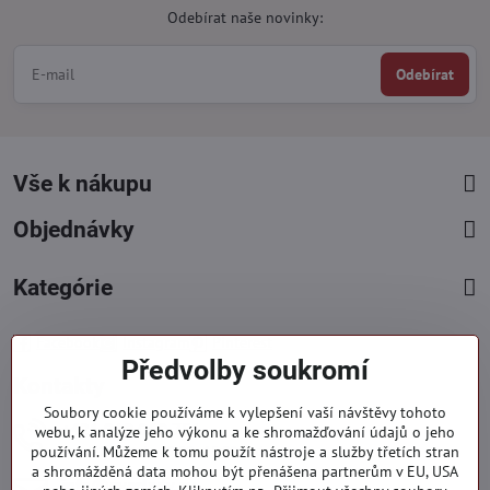
Odebírat naše novinky:
Odebírat
Vše k nákupu
Objednávky
Kategórie
Facebook
Instagram
Pinterest
Předvolby soukromí
Kontakty
Soubory cookie používáme k vylepšení vaší návštěvy tohoto
+421 919 060 751
webu, k analýze jeho výkonu a ke shromažďování údajů o jeho
používání. Můžeme k tomu použít nástroje a služby třetích stran
Pondělí - Pátek : 09:00 - 15:00 hod.
a shromážděná data mohou být přenášena partnerům v EU, USA
info​@everlady​.eu