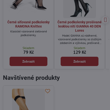
Černé síťované podkolenky
Černé podkolenky prošívané
RAMONA Knittex
lesklou nití GIANNA 40 DEN
Lores
Klasické vzorované sieťované
podkolienky.
Model GIANNA sú nádherné,
vzorované podkolienky so zložitým
o
zdobením a výšivkou, prešívané
lesklou niťou.
Skladem
Skladem
79 Kč
129 Kč
Zobrazit
Zobrazit
Navštívené produkty