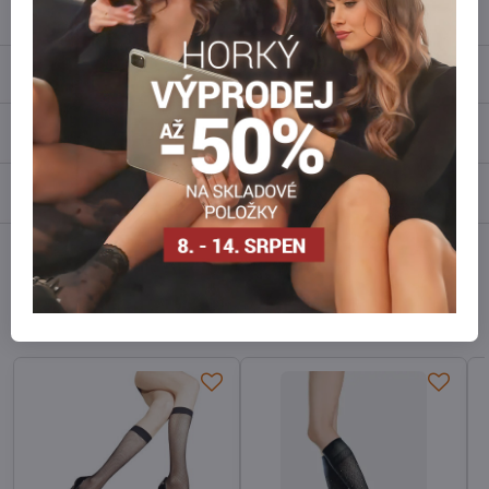
info​@everlady​.eu
Popis
Recenze
0
Diskuse
0
Facebook
Twitter
Bluesky
Pinterest
Reddit
LinkedIn
WhatsApp
E-
mail
Alternativní produkty