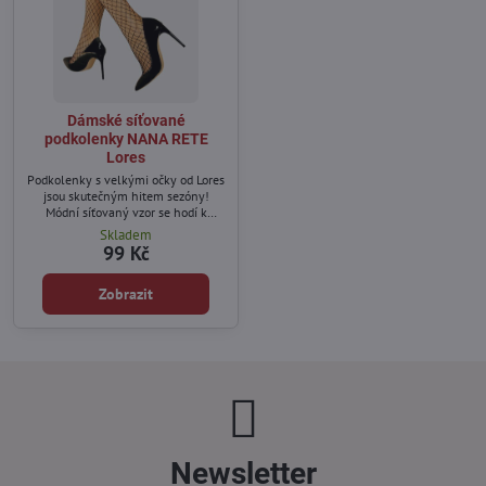
Dámské síťované
podkolenky NANA RETE
Lores
Podkolenky s velkými očky od Lores
jsou skutečným hitem sezóny!
Módní síťovaný vzor se hodí k
obtaženým skinny džínům i
Skladem
boyfriend džínům a v odvážnější
99 Kč
verzi - k sukním a šatům.
Zobrazit
Newsletter