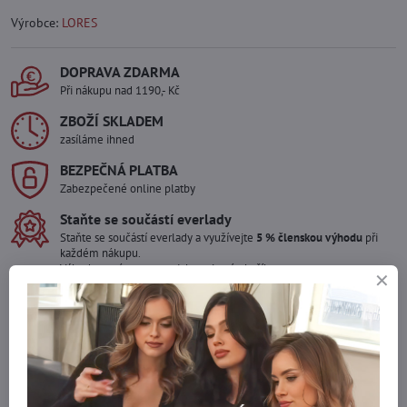
Výrobce:
LORES
DOPRAVA ZDARMA
Při nákupu nad 1190,- Kč
ZBOŽÍ SKLADEM
zasíláme ihned
BEZPEČNÁ PLATBA
Zabezpečené online platby
Staňte se součástí everlady
Staňte se součástí everlady a využívejte
5 % členskou výhodu
při
každém nákupu.
Výhoda se vám automaticky uplatní v košíku.
Máte zájem o více kusů ?
Kontaktujte nás na mail, zboží pro Vás doskladníme!
info​@everlady​.eu