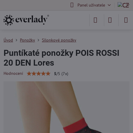
Panel uživatele
Úvod
Ponožky
Silonkové ponožky
Puntíkaté ponožky POIS ROSSI
20 DEN Lores
Hodnocení
5
/
5
(
7
x)