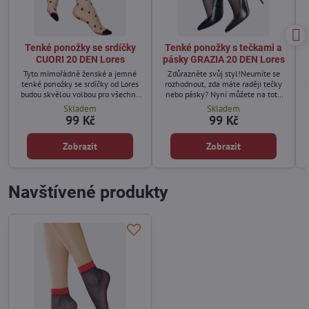
Tenké ponožky se srdíčky
Tenké ponožky s tečkami a
CUORI 20 DEN Lores
pásky GRAZIA 20 DEN Lores
Tyto mimořádně ženské a jemné
Zdůrazněte svůj styl!Neumíte se
tenké ponožky se srdíčky od Lores
rozhodnout, zda máte raději tečky
budou skvělou volbou pro všechny
nebo pásky? Nyní můžete na toto
ženy, které chtějí osvěžit svůj
dilema zapomenout díky novému
Skladem
Skladem
šatník.
modelu jemných, originálních
99 Kč
99 Kč
ponožek - s tečkami i proužky!
m
Zobrazit
Zobrazit
Navštívené produkty