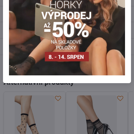
Popis
Recenze
0
Diskuse
0
Facebook
Twitter
Bluesky
Pinterest
Reddit
LinkedIn
WhatsApp
E-
mail
Alternativní produkty