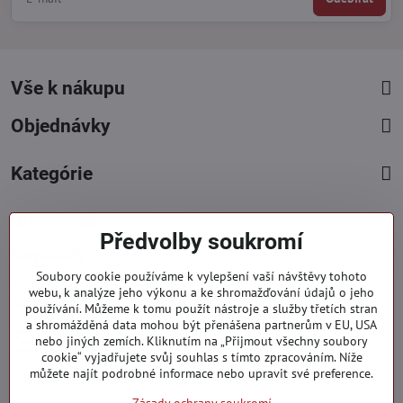
Vše k nákupu
Objednávky
Kategórie
Facebook
Instagram
Pinterest
Předvolby soukromí
Kontakty
Soubory cookie používáme k vylepšení vaší návštěvy tohoto
+421 919 060 751
webu, k analýze jeho výkonu a ke shromažďování údajů o jeho
používání. Můžeme k tomu použít nástroje a služby třetích stran
Pondělí - Pátek : 09:00 - 15:00 hod.
a shromážděná data mohou být přenášena partnerům v EU, USA
info​@everlady​.eu
nebo jiných zemích. Kliknutím na „Přijmout všechny soubory
Non stop ( 24/7 )
cookie“ vyjadřujete svůj souhlas s tímto zpracováním. Níže
můžete najít podrobné informace nebo upravit své preference.