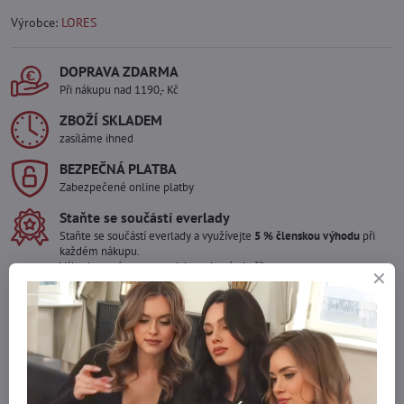
Výrobce:
LORES
DOPRAVA ZDARMA
Při nákupu nad 1190,- Kč
ZBOŽÍ SKLADEM
zasíláme ihned
BEZPEČNÁ PLATBA
Zabezpečené online platby
Staňte se součástí everlady
Staňte se součástí everlady a využívejte
5 % členskou výhodu
při
každém nákupu.
Výhoda se vám automaticky uplatní v košíku.
Máte zájem o více kusů ?
Kontaktujte nás na mail, zboží pro Vás doskladníme!
info​@everlady​.eu