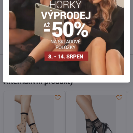
Popis
Recenze
0
Diskuse
0
Facebook
Twitter
Bluesky
Pinterest
Reddit
LinkedIn
WhatsApp
E-
mail
Alternativní produkty