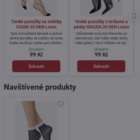
Tenké ponožky se srdíčky
Tenké ponožky s tečkami a
CUORI 20 DEN Lores
pásky GRAZIA 20 DEN Lores
Tyto mimořádně ženské a jemné
Zdůrazněte svůj styl!Neumíte se
tenké ponožky se srdíčky od Lores
rozhodnout, zda máte raději tečky
budou skvělou volbou pro všechny
nebo pásky? Nyní můžete na toto
ženy, které chtějí osvěžit svůj
dilema zapomenout díky novému
Skladem
Skladem
šatník.
modelu jemných, originálních
99 Kč
99 Kč
ponožek - s tečkami i proužky!
m
Zobrazit
Zobrazit
Navštívené produkty