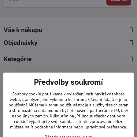
Vše k nákupu
Objednávky
Kategórie
Facebook
Instagram
Pinterest
Předvolby soukromí
Kontakty
Soubory cookie používáme k vylepšení vaší návštěvy tohoto
+421 919 060 751
webu, k analýze jeho výkonu a ke shromažďování údajů o jeho
používání. Můžeme k tomu použít nástroje a služby třetích stran
Pondělí - Pátek : 09:00 - 15:00 hod.
a shromážděná data mohou být přenášena partnerům v EU, USA
info​@everlady​.eu
nebo jiných zemích. Kliknutím na „Přijmout všechny soubory
Non stop ( 24/7 )
cookie“ vyjadřujete svůj souhlas s tímto zpracováním. Níže
můžete najít podrobné informace nebo upravit své preference.