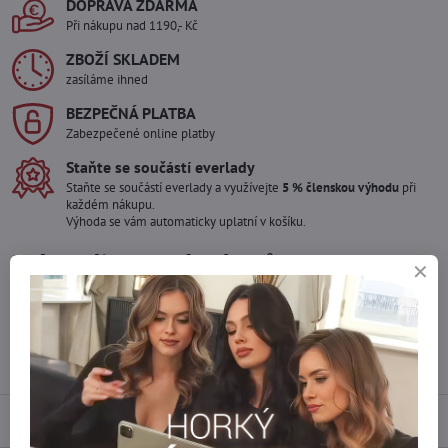
DOPRAVA ZDARMA
Při nákupu nad 1190,- Kč
ZBOŽÍ SKLADEM
zasíláme ihned
BEZPEČNÁ PLATBA
Zabezpečené online platby
Staňte se součástí everlady
Staňte se součástí everlady a využívejte
5 % členskou výhodu
při
každém nákupu.
Výhoda se vám automaticky uplatní v košíku.
Máte zájem o více kusů ?
Kontaktujte nás na mail, zboží pro Vás doskladníme!
info​@everlady​.eu
Popis