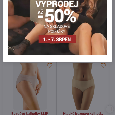
Recenze
0
Diskuse
0
Facebook
Twitter
Bluesky
Pinterest
Reddit
LinkedIn
WhatsApp
E-
mail
Alternativní produkty
Bezešvé kalhotky SLIP
Hladké bezešvé kalhotky