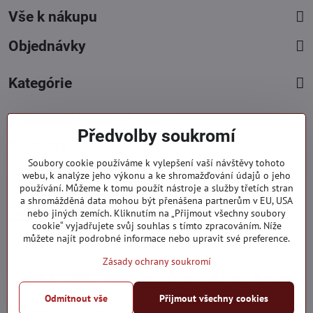
Vše k nákupu
Objednávky
Kategórie
Facebook
Instagram
Pinterest
Předvolby soukromí
Kontakty
Soubory cookie používáme k vylepšení vaší návštěvy tohoto
+421 919 060 751
webu, k analýze jeho výkonu a ke shromažďování údajů o jeho
používání. Můžeme k tomu použít nástroje a služby třetích stran
Pondělí - Pátek : 09:00 - 15:00 hod.
a shromážděná data mohou být přenášena partnerům v EU, USA
info​@everlady​.eu
nebo jiných zemích. Kliknutím na „Přijmout všechny soubory
Non stop ( 24/7 )
cookie“ vyjadřujete svůj souhlas s tímto zpracováním. Níže
můžete najít podrobné informace nebo upravit své preference.
Zásady ochrany soukromí
Odmítnout vše
Přijmout všechny cookies