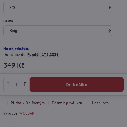
Barva
Na objednávku
Doručíme do:
Pondělí
17.8.2026
349 Kč
Do košíku
Přidat k Oblíbeným
Dotaz k produktu
Hlídací pes
Výrobce:
WOLBAR