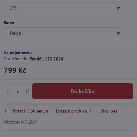
Barva
Na objednávku
Doručíme do:
Pondělí
17.8.2026
799 Kč
Do košíku
Přidat k Oblíbeným
Dotaz k produktu
Hlídací pes
Výrobce:
WOLBAR