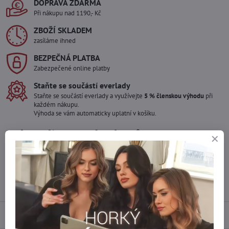
DOPRAVA ZDARMA
Při nákupu nad 1190,- Kč
ZBOŽÍ SKLADEM
zasíláme ihned
BEZPEČNÁ PLATBA
Zabezpečené online platby
Staňte se součástí everlady
Staňte se součástí everlady a využívejte
5 % členskou výhodu
při
každém nákupu.
Výhoda se vám automaticky uplatní v košíku.
Máte zájem o více kusů ?
Kontaktujte nás na mail, zboží pro Vás doskladníme!
info​@everlady​.eu
Popis