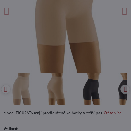
Model FIGURATA mají prodloužené kalhotky a vyšší pas.
Čtěte více
Velikost