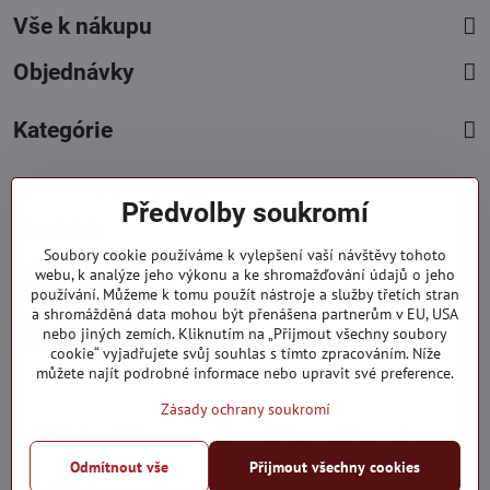
Vše k nákupu
Objednávky
Kategórie
Facebook
Instagram
Pinterest
Předvolby soukromí
Kontakty
Soubory cookie používáme k vylepšení vaší návštěvy tohoto
+421 919 060 751
webu, k analýze jeho výkonu a ke shromažďování údajů o jeho
používání. Můžeme k tomu použít nástroje a služby třetích stran
Pondělí - Pátek : 09:00 - 15:00 hod.
a shromážděná data mohou být přenášena partnerům v EU, USA
info​@everlady​.eu
nebo jiných zemích. Kliknutím na „Přijmout všechny soubory
Non stop ( 24/7 )
cookie“ vyjadřujete svůj souhlas s tímto zpracováním. Níže
můžete najít podrobné informace nebo upravit své preference.
Zásady ochrany soukromí
Odmítnout vše
Přijmout všechny cookies