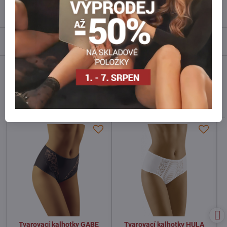
Recenze
0
Diskuse
0
Facebook
Twitter
Bluesky
Pinterest
Reddit
LinkedIn
WhatsApp
E-
mail
Alternativní produkty
Tvarovací kalhotky GABE
Tvarovací kalhotky HULA