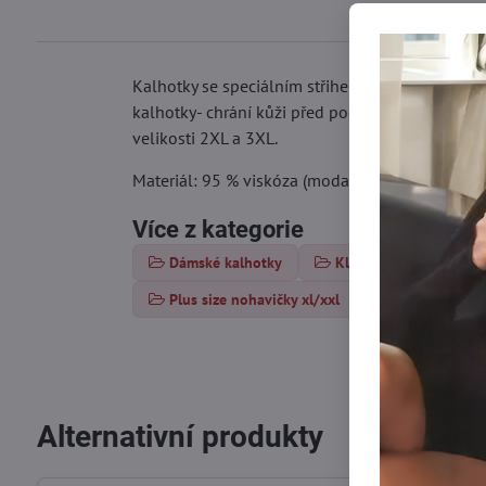
Kalhotky se speciálním střihem RONA Wolbar, pě
kalhotky- chrání kůži před podrážděním na citliv
velikosti 2XL a 3XL.
Materiál: 95 % viskóza (modal), 5 % elastan
Více z kategorie
Dámské kalhotky
Klasické kalhotky
Plus size nohavičky xl/xxl
Alternativní produkty