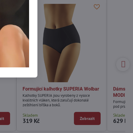
Formující kalhotky SUPERIA Wolbar
Dámské f
MODIFIC
Kalhotky SUPERIA jsou vyrobeny z vysoce
kvalitních vláken, která zaručují dokonalé
Formující k
zeštíhlení bříška a boků.
pod prsa.
Skladem
Skladem
zit
Zobrazit
319 Kč
629 Kč