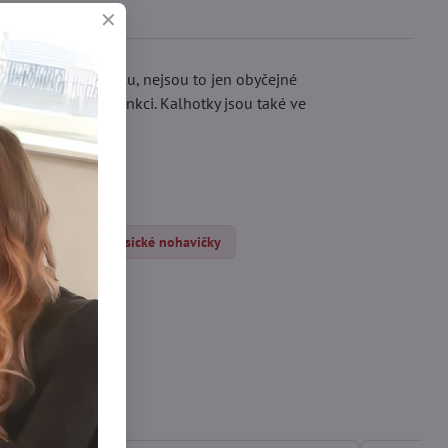
ohodlného materiálu, nejsou to jen obyčejné
aby splnily svou funkci. Kalhotky jsou také ve
čky xl/xxl
Klasické nohavičky