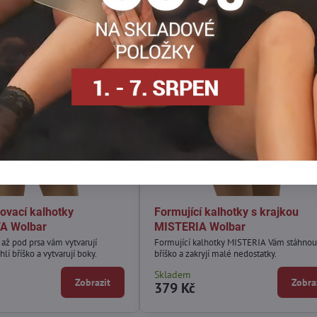
ovací kalhotky
Formující kalhotky s krajkou
A Wolbar
MISTERIA Wolbar
 až pod prsa vám vytvarují
Formující kalhotky MISTERIA Vám stáhnou
hlí bříško a vytvarují boky.
bříško a zakryjí malé nedostatky.
Skladem
Zobrazit
Zobra
379 Kč