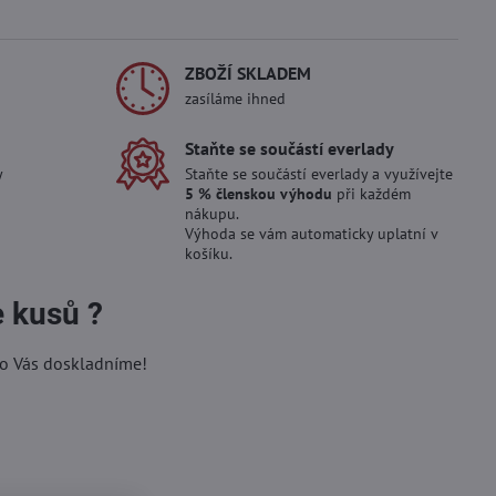
ZBOŽÍ SKLADEM
zasíláme ihned
Staňte se součástí everlady
y
Staňte se součástí everlady a využívejte
5 % členskou výhodu
při každém
nákupu.
Výhoda se vám automaticky uplatní v
košíku.
e kusů ?
ro Vás doskladníme!