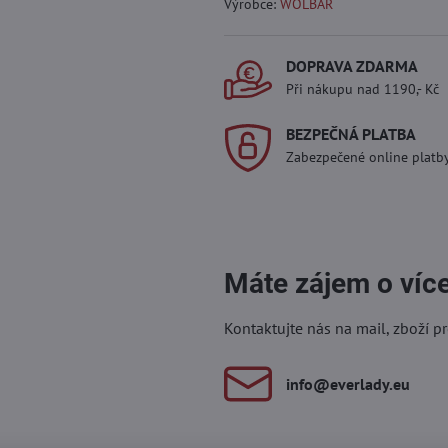
Výrobce:
WOLBAR
DOPRAVA ZDARMA
Při nákupu nad 1190,- Kč
BEZPEČNÁ PLATBA
Zabezpečené online platb
Máte zájem o víc
Kontaktujte nás na mail, zboží p
info​@everlady​.eu