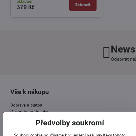
Skladem
Zobrazit
379 Kč
Newsl
Odebírat na
Vše k nákupu
Doprava a platba
Obchodní podmínky
Ochrana OÚ
Předvolby soukromí
Reklamační formulář
Kontakty
Soubory cookie používáme k vylepšení vaší návštěvy tohoto