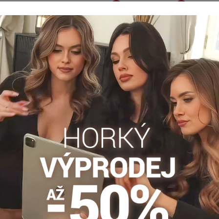
Popis
Recenze
Diskuse
0
0
kně vyformují vaši postavu. Jsou vyrobeny z velmi kvalitního a p
ých místech. Lemuje je jemná krajka. Jsou vhodné k nošení v létě, 
Stahovací kalhotky
Klasické nohavičky
Plus size nohavi
Facebook
Twitter
Bluesky
Pinterest
Reddit
LinkedIn
WhatsApp
E-
mail