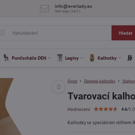
info​@everlady​.eu
Non stop ( 24/7 )
Hledat
Punčocháče DEN
Legíny
Kalhotky
Úvod
Dámské kalhotky
Stahov
Tvarovací kalh
Hodnocení
4.6
/
5
(
Kalhotky se speciálním střihem 