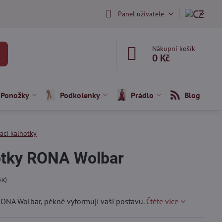
Panel uživatele
Nákupní košík
0 Kč
Ponožky
Podkolenky
Prádlo
Blog
ací kalhotky
otky RONA Wolbar
5
x)
RONA Wolbar, pěkně vyformují vaši postavu.
Čtěte více