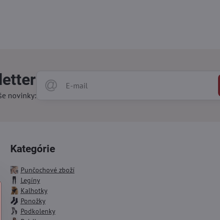
etter
še novinky:
Kategórie
Punčochové zboží
Legíny
Kalhotky
Ponožky
Podkolenky