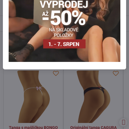
Recenze
0
Diskuse
0
Facebook
Twitter
Bluesky
Pinterest
Reddit
LinkedIn
WhatsApp
E-
mail
Alternativní produkty
Tanga s mašličkou BONGO
Originální tanga CAGURA