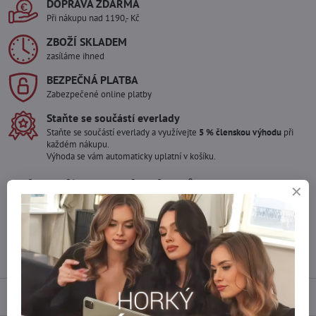
DOPRAVA ZDARMA
Při nákupu nad 1190,- Kč
ZBOŽÍ SKLADEM
zasíláme ihned
BEZPEČNÁ PLATBA
Zabezpečené online platby
Staňte se součástí everlady
Staňte se součástí everlady a využívejte
5 % členskou výhodu
při
každém nákupu.
Výhoda se vám automaticky uplatní v košíku.
Máte zájem o více kusů ?
Kontaktujte nás na mail, zboží pro Vás doskladníme!
info​@everlady​.eu
Popis