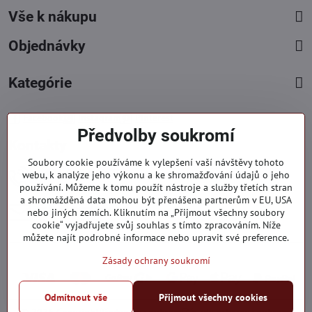
Vše k nákupu
Objednávky
Kategórie
Facebook
Instagram
Pinterest
Předvolby soukromí
Kontakty
Soubory cookie používáme k vylepšení vaší návštěvy tohoto
+421 919 060 751
webu, k analýze jeho výkonu a ke shromažďování údajů o jeho
používání. Můžeme k tomu použít nástroje a služby třetích stran
Pondělí - Pátek : 09:00 - 15:00 hod.
a shromážděná data mohou být přenášena partnerům v EU, USA
info​@everlady​.eu
nebo jiných zemích. Kliknutím na „Přijmout všechny soubory
Non stop ( 24/7 )
cookie“ vyjadřujete svůj souhlas s tímto zpracováním. Níže
můžete najít podrobné informace nebo upravit své preference.
Zásady ochrany soukromí
Odmítnout vše
Přijmout všechny cookies