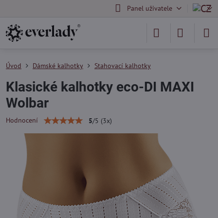
Panel uživatele
Úvod
Dámské kalhotky
Stahovací kalhotky
Klasické kalhotky eco-DI MAXI
Wolbar
Hodnocení
5
/
5
(
3
x)