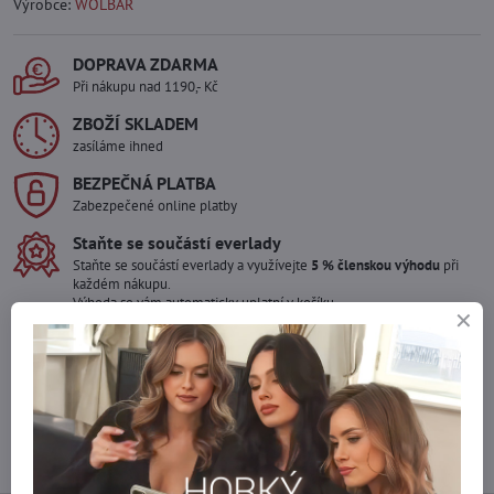
Výrobce:
WOLBAR
DOPRAVA ZDARMA
Při nákupu nad 1190,- Kč
ZBOŽÍ SKLADEM
zasíláme ihned
BEZPEČNÁ PLATBA
Zabezpečené online platby
Staňte se součástí everlady
Staňte se součástí everlady a využívejte
5 % členskou výhodu
při
každém nákupu.
Výhoda se vám automaticky uplatní v košíku.
Máte zájem o více kusů ?
Kontaktujte nás na mail, zboží pro Vás doskladníme!
info​@everlady​.eu