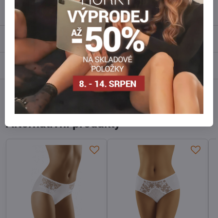
Popis
Recenze
0
Diskuse
0
Facebook
Twitter
Bluesky
Pinterest
Reddit
LinkedIn
WhatsApp
E-
mail
Alternativní produkty