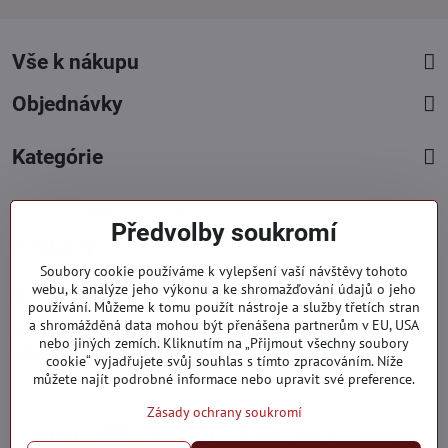
Vše k nákupu
Objednávky
Kategórie
Facebook
Instagram
Pinterest
Předvolby soukromí
Kontakty
Soubory cookie používáme k vylepšení vaší návštěvy tohoto
+421 919 060 751
webu, k analýze jeho výkonu a ke shromažďování údajů o jeho
používání. Můžeme k tomu použít nástroje a služby třetích stran
Pondělí - Pátek : 09:00 - 15:00 hod.
a shromážděná data mohou být přenášena partnerům v EU, USA
info​@everlady​.eu
nebo jiných zemích. Kliknutím na „Přijmout všechny soubory
Non stop ( 24/7 )
cookie“ vyjadřujete svůj souhlas s tímto zpracováním. Níže
můžete najít podrobné informace nebo upravit své preference.
Zásady ochrany soukromí