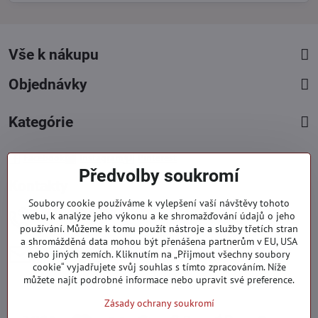
Vše k nákupu
Objednávky
Kategórie
Facebook
Instagram
Pinterest
Předvolby soukromí
Kontakty
Soubory cookie používáme k vylepšení vaší návštěvy tohoto
+421 919 060 751
webu, k analýze jeho výkonu a ke shromažďování údajů o jeho
používání. Můžeme k tomu použít nástroje a služby třetích stran
Pondělí - Pátek : 09:00 - 15:00 hod.
a shromážděná data mohou být přenášena partnerům v EU, USA
info​@everlady​.eu
nebo jiných zemích. Kliknutím na „Přijmout všechny soubory
Non stop ( 24/7 )
cookie“ vyjadřujete svůj souhlas s tímto zpracováním. Níže
můžete najít podrobné informace nebo upravit své preference.
Zásady ochrany soukromí