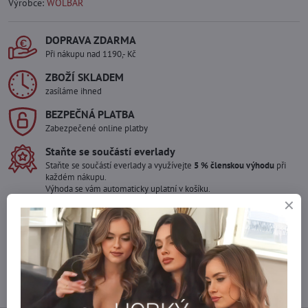
Výrobce:
WOLBAR
DOPRAVA ZDARMA
Při nákupu nad 1190,- Kč
ZBOŽÍ SKLADEM
zasíláme ihned
BEZPEČNÁ PLATBA
Zabezpečené online platby
Staňte se součástí everlady
Staňte se součástí everlady a využívejte
5 % členskou výhodu
při
každém nákupu.
Výhoda se vám automaticky uplatní v košíku.
Máte zájem o více kusů ?
Kontaktujte nás na mail, zboží pro Vás doskladníme!
info​@everlady​.eu