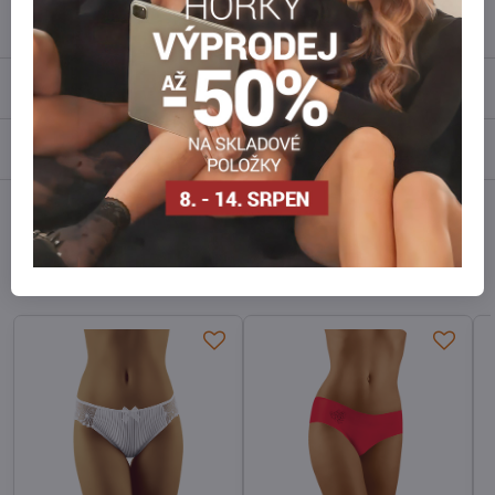
Popis
Recenze
0
Diskuse
0
Facebook
Twitter
Bluesky
Pinterest
Reddit
LinkedIn
WhatsApp
E-
mail
Alternativní produkty