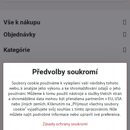
Vše k nákupu
Objednávky
Kategórie
Facebook
Instagram
Pinterest
Předvolby soukromí
Kontakty
Soubory cookie používáme k vylepšení vaší návštěvy tohoto
+421 919 060 751
webu, k analýze jeho výkonu a ke shromažďování údajů o jeho
používání. Můžeme k tomu použít nástroje a služby třetích stran
Pondělí - Pátek : 09:00 - 15:00 hod.
a shromážděná data mohou být přenášena partnerům v EU, USA
info​@everlady​.eu
nebo jiných zemích. Kliknutím na „Přijmout všechny soubory
Non stop ( 24/7 )
cookie“ vyjadřujete svůj souhlas s tímto zpracováním. Níže
můžete najít podrobné informace nebo upravit své preference.
Zásady ochrany soukromí