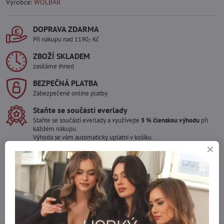
Výrobce:
WOLBAR
DOPRAVA ZDARMA
Při nákupu nad 1190,- Kč
ZBOŽÍ SKLADEM
zasíláme ihned
BEZPEČNÁ PLATBA
Zabezpečené online platby
Staňte se součástí everlady
Staňte se součástí everlady a využívejte
5 % členskou výhodu
při
každém nákupu.
Výhoda se vám automaticky uplatní v košíku.
Máte zájem o více kusů ?
Kontaktujte nás na mail, zboží pro Vás doskladníme!
info​@everlady​.eu