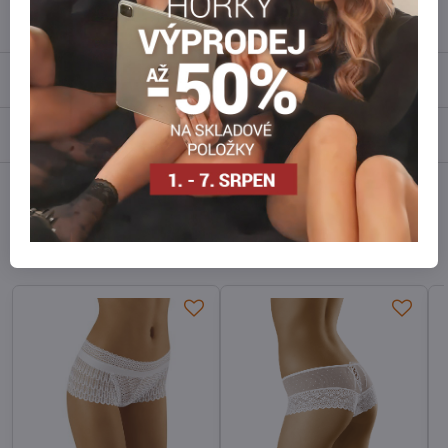
Popis
Recenze
0
Diskuse
0
Facebook
Twitter
Bluesky
Pinterest
Reddit
LinkedIn
WhatsApp
E-
mail
Alternativní produkty