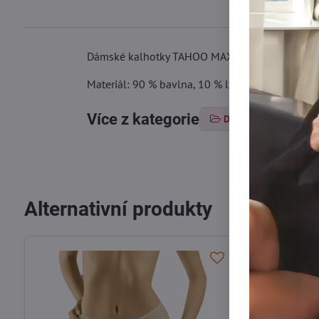
Dámské kalhotky TAHOO MAXI mají vysoký střih, k
Materiál: 90 % bavlna, 10 % lycra
Více z kategorie
Dámské kalhotky
Alternativní produkty