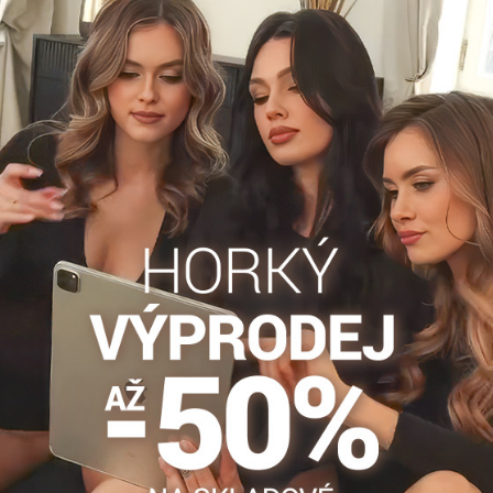
Popis
Recenze
Diskuse
0
0
terý kryje břicho, boky i hýždě. Tento model naleznete také ve v
Stahovací kalhotky
Plus size nohavičky xl/xxl
Plus size
Facebook
Twitter
Bluesky
Pinterest
Reddit
LinkedIn
WhatsApp
E-
mail