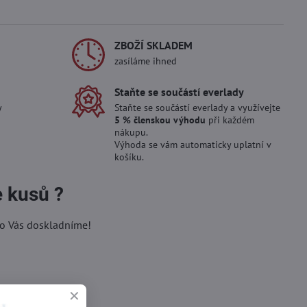
ZBOŽÍ SKLADEM
zasíláme ihned
Staňte se součástí everlady
y
Staňte se součástí everlady a využívejte
5 % členskou výhodu
při každém
nákupu.
Výhoda se vám automaticky uplatní v
košíku.
e kusů ?
ro Vás doskladníme!