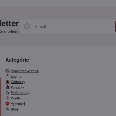
etter
še novinky:
Kategórie
Punčochové zboží
Legíny
Kalhotky
Ponožky
Podkolenky
Prádlo
Výprodej
Blog