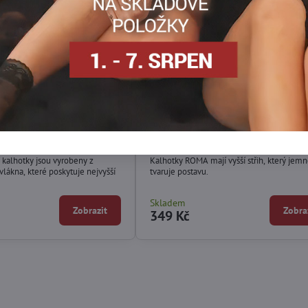
jkové kalhotky BAHA
Formující kalhotky ROMA MAXI
Wolbar
 kalhotky jsou vyrobeny z
Kalhotky ROMA mají vyšší střih, který jem
vlákna, které poskytuje nejvyšší
tvaruje postavu.
Skladem
Zobrazit
Zobra
349 Kč