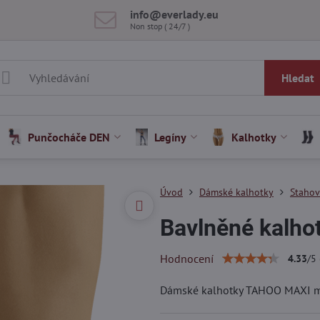
info​@everlady​.eu
Non stop ( 24/7 )
Hledat
Punčocháče DEN
Legíny
Kalhotky
Úvod
Dámské kalhotky
Stahov
Bavlněné kalh
Hodnocení
4.33
/
5
Dámské kalhotky TAHOO MAXI mají 