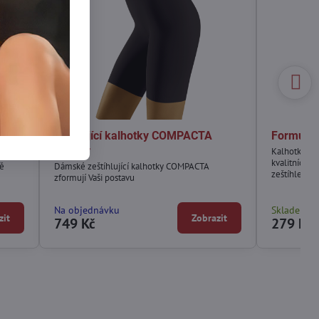
Formující kalhotky COMPACTA
Formujíc
Wolbar
Kalhotky SU
kvalitních v
ně
Dámské zeštíhlující kalhotky COMPACTA
zeštíhlení b
zformují Vaši postavu
Na objednávku
Skladem
zit
Zobrazit
749 Kč
279 Kč