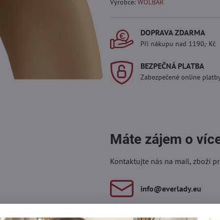
Výrobce:
WOLBAR
DOPRAVA ZDARMA
Při nákupu nad 1190,- Kč
BEZPEČNÁ PLATBA
Zabezpečené online platb
Máte zájem o víc
Kontaktujte nás na mail, zboží p
info​@everlady​.eu