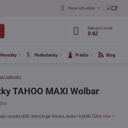
Panel uživatele
Nákupní košík
0 Kč
Ponožky
Podkolenky
Prádlo
Blog
ací kalhotky
otky TAHOO MAXI Wolbar
(
3
x)
vysoký střih, který kryje břicho, boky i hýždě.
Čtěte více