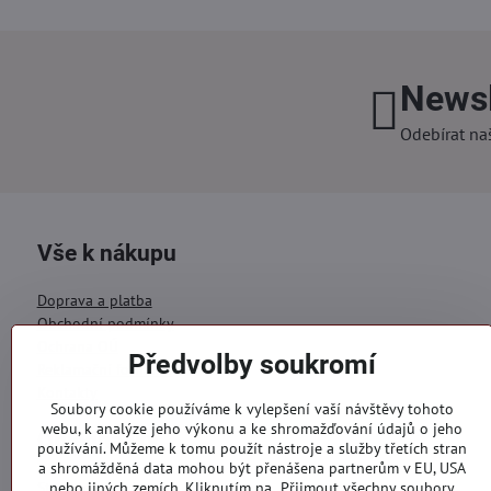
Newsl
Odebírat na
Vše k nákupu
Doprava a platba
Obchodní podmínky
Ochrana OÚ
Předvolby soukromí
Reklamační formulář
Kontakty
Soubory cookie používáme k vylepšení vaší návštěvy tohoto
webu, k analýze jeho výkonu a ke shromažďování údajů o jeho
Objednávky
používání. Můžeme k tomu použít nástroje a služby třetích stran
a shromážděná data mohou být přenášena partnerům v EU, USA
Stav objednávky
nebo jiných zemích. Kliknutím na „Přijmout všechny soubory