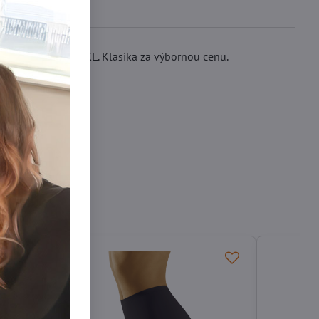
elikostech 2XL a 3XL. Klasika za výbornou cenu.
 nohavičky xl/xxl