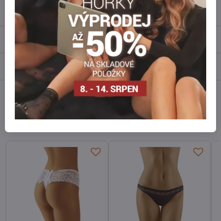
Popis
Recenze
0
Diskuse
0
Facebook
Twitter
Bluesky
Pinterest
Reddit
LinkedIn
WhatsApp
E-
mail
Alternativní produkty