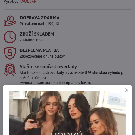
Výrobce:
WOLBAR
DOPRAVA ZDARMA
Při nákupu nad 1190,- Kč
ZBOŽÍ SKLADEM
zasíláme ihned
BEZPEČNÁ PLATBA
Zabezpečené online platby
Staňte se součástí everlady
Staňte se součástí everlady a využívejte
5 % členskou výhodu
při
každém nákupu.
Výhoda se vám automaticky uplatní v košíku.
Máte zájem o více kusů ?
Kontaktujte nás na mail, zboží pro Vás doskladníme!
info​@everlady​.eu