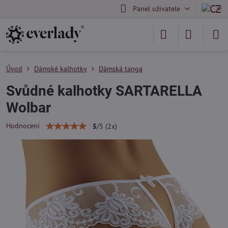
Panel uživatele
Úvod
Dámské kalhotky
Dámská tanga
Svůdné kalhotky SARTARELLA
Wolbar
Hodnocení
5
/
5
(
2
x)