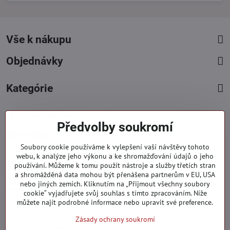
Vše k nákupu
Objednávky
Kategórie
Facebook
Instagram
Pinterest
Předvolby soukromí
Kontakty
Soubory cookie používáme k vylepšení vaší návštěvy tohoto
+421 919 060 751
webu, k analýze jeho výkonu a ke shromažďování údajů o jeho
používání. Můžeme k tomu použít nástroje a služby třetích stran
Pondělí - Pátek : 09:00 - 15:00 hod.
a shromážděná data mohou být přenášena partnerům v EU, USA
info​@everlady​.eu
nebo jiných zemích. Kliknutím na „Přijmout všechny soubory
Non stop ( 24/7 )
cookie“ vyjadřujete svůj souhlas s tímto zpracováním. Níže
můžete najít podrobné informace nebo upravit své preference.
Zásady ochrany soukromí