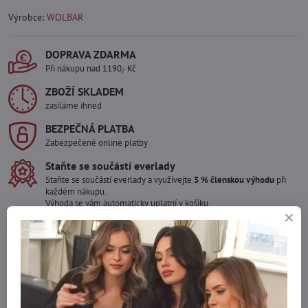
Výrobce:
WOLBAR
DOPRAVA ZDARMA
Při nákupu nad 1190,- Kč
ZBOŽÍ SKLADEM
zasíláme ihned
BEZPEČNÁ PLATBA
Zabezpečené online platby
Staňte se součástí everlady
Staňte se součástí everlady a využívejte
5 % členskou výhodu
při
každém nákupu.
Výhoda se vám automaticky uplatní v košíku.
Máte zájem o více kusů ?
Kontaktujte nás na mail, zboží pro Vás doskladníme!
info​@everlady​.eu