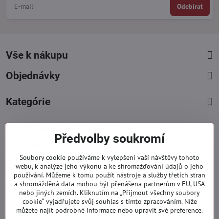
Odebírat
Vše k nákupu
Objednávky
Kategórie
Facebook
Instagram
Pinterest
Předvolby soukromí
Kontakty
Soubory cookie používáme k vylepšení vaší návštěvy tohoto
+421 919 060 751
webu, k analýze jeho výkonu a ke shromažďování údajů o jeho
používání. Můžeme k tomu použít nástroje a služby třetích stran
Pondělí - Pátek : 09:00 - 15:00 hod.
a shromážděná data mohou být přenášena partnerům v EU, USA
info​@everlady​.eu
nebo jiných zemích. Kliknutím na „Přijmout všechny soubory
Non stop ( 24/7 )
cookie“ vyjadřujete svůj souhlas s tímto zpracováním. Níže
můžete najít podrobné informace nebo upravit své preference.