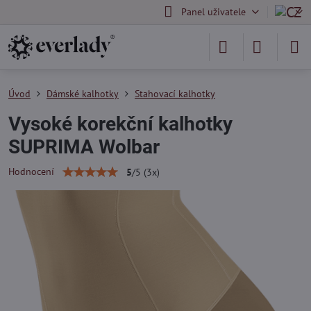
Panel uživatele
Úvod
Dámské kalhotky
Stahovací kalhotky
Vysoké korekční kalhotky
SUPRIMA Wolbar
Hodnocení
5
/
5
(
3
x)