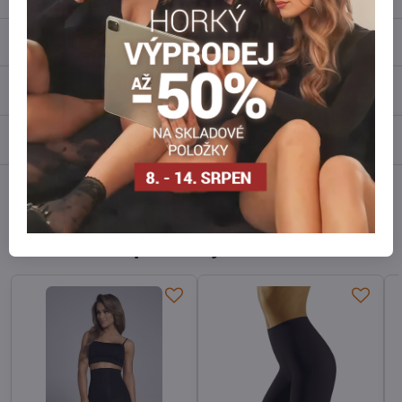
Popis
Recenze
0
Diskuse
0
Facebook
Twitter
Bluesky
Pinterest
Reddit
LinkedIn
WhatsApp
E-
mail
Alternativní produkty