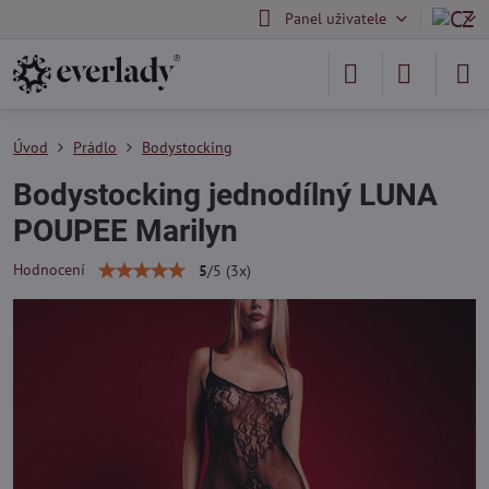
Panel uživatele
Úvod
Prádlo
Bodystocking
Bodystocking jednodílný LUNA
POUPEE Marilyn
Hodnocení
5
/
5
(
3
x)