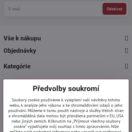
Odebírat
Vše k nákupu
Objednávky
Kategórie
Facebook
Instagram
Pinterest
Předvolby soukromí
Kontakty
Soubory cookie používáme k vylepšení vaší návštěvy tohoto
+421 919 060 751
webu, k analýze jeho výkonu a ke shromažďování údajů o jeho
používání. Můžeme k tomu použít nástroje a služby třetích stran
Pondělí - Pátek : 09:00 - 15:00 hod.
a shromážděná data mohou být přenášena partnerům v EU, USA
info​@everlady​.eu
nebo jiných zemích. Kliknutím na „Přijmout všechny soubory
Non stop ( 24/7 )
cookie“ vyjadřujete svůj souhlas s tímto zpracováním. Níže
můžete najít podrobné informace nebo upravit své preference.